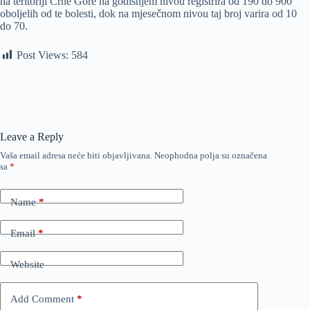
na teritoriji Crne Gore na godišnjem nivou registrira od 190 do 900
oboljelih od te bolesti, dok na mjesečnom nivou taj broj varira od 10
do 70.
Post Views:
584
Leave a Reply
Vaša email adresa neće biti objavljivana.
Neophodna polja su označena
sa
*
Name
*
Email
*
Website
Add Comment
*