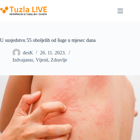
Skip
to
content
U susjedstvu 55 oboljelih od šuge u mjesec dana
desK
26. 11. 2023.
Izdvajamo
,
Vijesti
,
Zdravlje