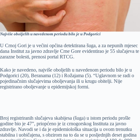
Najviše oboljelih u navedenom periodu bilo je u Podgorici
U Crnoj Gori je u većini općina detektirana šuga, a za nepunih mjesec
dana Institut za javno zdravlje Crne Gore evidentirao je 55 slučajeva te
zarazne bolesti, prenosi portal RTCG.
Kako je navedeno, najviše oboljelih u navedenom periodu bilo je u
Podgorici (20), Beranama (12) i Rožajama (5). “Uglavnom se radi o
pojedinačnim slučajevima oboljevanja ili u krugu obitelji. Nije
registrirano oboljevanje u epidemijskoj formi.
Broj registriranih slučajeva skabijesa (šuga) u istom periodu prošle
godine bio je 47”, priopćeno je iz crnogorskog Instituta za javno
zdravlje. Navodi se i da je epidemiološka situacija u ovom trenutku
stabilna i uobičajena, s obzirom na to da se u posljednjih deset godina