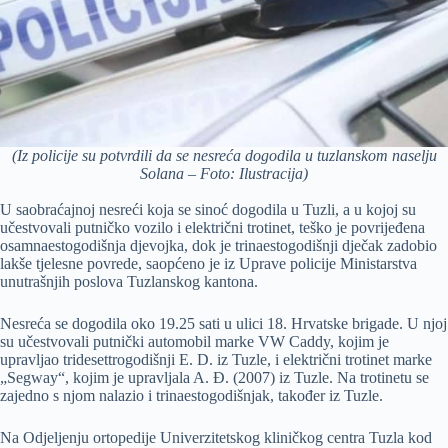
(Iz policije su potvrdili da se nesreća dogodila u tuzlanskom naselju
Solana – Foto: Ilustracija)
U saobraćajnoj nesreći koja se sinoć dogodila u Tuzli, a u kojoj su
učestvovali putničko vozilo i električni trotinet, teško je povrijeđena
osamnaestogodišnja djevojka, dok je trinaestogodišnji dječak zadobio
lakše tjelesne povrede, saopćeno je iz Uprave policije Ministarstva
unutrašnjih poslova Tuzlanskog kantona.
Nesreća se dogodila oko 19.25 sati u ulici 18. Hrvatske brigade. U njoj
su učestvovali putnički automobil marke VW Caddy, kojim je
upravljao tridesettrogodišnji E. D. iz Tuzle, i električni trotinet marke
„Segway“, kojim je upravljala A. Đ. (2007) iz Tuzle. Na trotinetu se
zajedno s njom nalazio i trinaestogodišnjak, također iz Tuzle.
Na Odjeljenju ortopedije Univerzitetskog kliničkog centra Tuzla kod