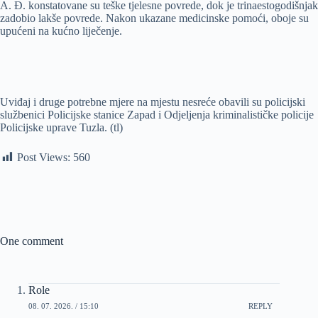
A. Đ. konstatovane su teške tjelesne povrede, dok je trinaestogodišnjak
zadobio lakše povrede. Nakon ukazane medicinske pomoći, oboje su
upućeni na kućno liječenje.
Uviđaj i druge potrebne mjere na mjestu nesreće obavili su policijski
službenici Policijske stanice Zapad i Odjeljenja kriminalističke policije
Policijske uprave Tuzla. (tl)
Post Views:
560
One comment
Role
08. 07. 2026. / 15:10
REPLY