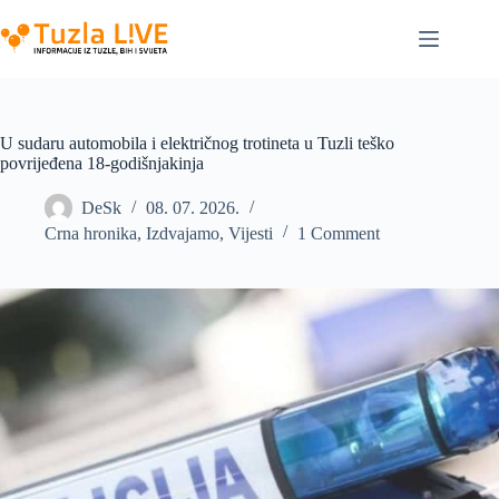
Skip
to
content
U sudaru automobila i električnog trotineta u Tuzli teško
povrijeđena 18-godišnjakinja
DeSk
08. 07. 2026.
Crna hronika
,
Izdvajamo
,
Vijesti
1 Comment