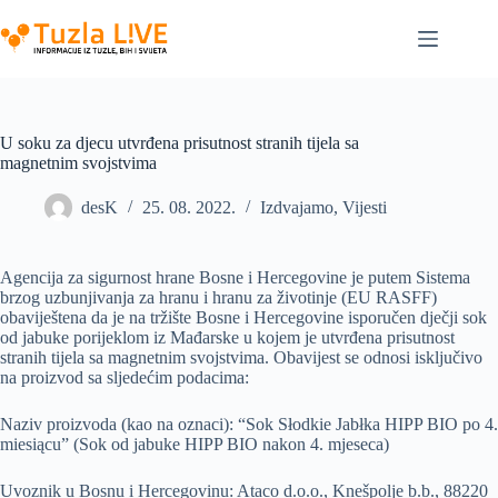
Skip
to
content
U soku za djecu utvrđena prisutnost stranih tijela sa
magnetnim svojstvima
desK
25. 08. 2022.
Izdvajamo
,
Vijesti
Agencija za sigurnost hrane Bosne i Hercegovine je putem Sistema
brzog uzbunjivanja za hranu i hranu za životinje (EU RASFF)
obaviještena da je na tržište Bosne i Hercegovine isporučen dječji sok
od jabuke porijeklom iz Mađarske u kojem je utvrđena prisutnost
stranih tijela sa magnetnim svojstvima. Obavijest se odnosi isključivo
na proizvod sa sljedećim podacima:
Naziv proizvoda (kao na oznaci): “Sok Słodkie Jabłka HIPP BIO po 4.
miesiącu” (Sok od jabuke HIPP BIO nakon 4. mjeseca)
Uvoznik u Bosnu i Hercegovinu: Ataco d.o.o., Knešpolje b.b., 88220