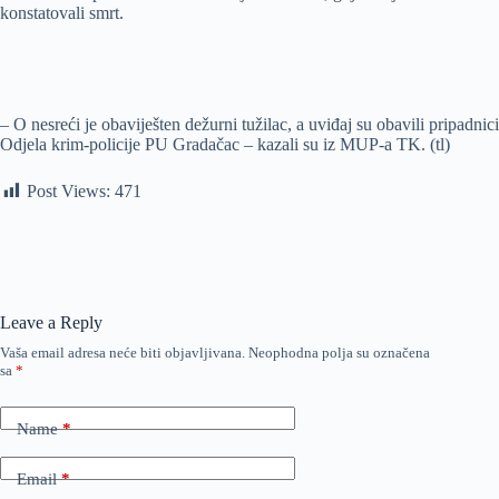
konstatovali smrt.
– O nesreći je obaviješten dežurni tužilac, a uviđaj su obavili pripadnici
Odjela krim-policije PU Gradačac – kazali su iz MUP-a TK. (tl)
Post Views:
471
Leave a Reply
Vaša email adresa neće biti objavljivana.
Neophodna polja su označena
sa
*
Name
*
Email
*