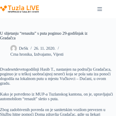
Skip
to
content
U slijetanju “renaulta” s puta poginuo 29-godišnjak iz
Gradačca
DeSk
26. 11. 2020.
Crna hronika
,
Izdvajamo
,
Vijesti
Dvadesetdevetogodišnji Hasib T., nastanjen na području Gradačaca,
poginuo je u teškoj saobraćajnoj nesreći koja se pola sata iza ponoći
dogodila na lokalnom putu u mjestu Vučkovci – Dućani, u ovom
gradu.
Kako je potvrđeno iz MUP-a Tuzlanskog kantona, on je, upravljajući
automobilom “renault” sletio s puta.
Zbog zadobivenih povreda on je sanitetskim vozilom prevezen u
Službu hitne pomoći Doma zdravlja Gradačac, gdje su ljekari