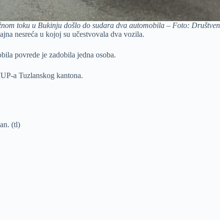
žnom toku u Bukinju došlo do sudara dva automobila – Foto: Društven
jna nesreća u kojoj su učestvovala dva vozila.
ila povrede je zadobila jedna osoba.
 MUP-a Tuzlanskog kantona.
n. (tl)