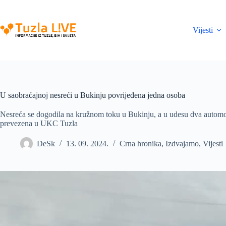
Skip
to
content
Vijesti
U saobraćajnoj nesreći u Bukinju povrijeđena jedna osoba
Nesreća se dogodila na kružnom toku u Bukinju, a u udesu dva automob
prevezena u UKC Tuzla
DeSk
13. 09. 2024.
Crna hronika
,
Izdvajamo
,
Vijesti