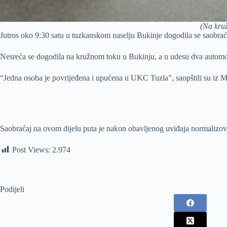
(Na kru
Jutros oko 9:30 satu u tuzkanskom naselju Bukinje dogodila se saobraća
Nesreća se dogodila na kružnom toku u Bukinju, a u udesu dva automob
“Jedna osoba je povrijeđena i upućena u UKC Tuzla”, saopštili su iz
Saobraćaj na ovom dijelu puta je nakon obavljenog uviđaja normalizova
Post Views:
2.974
Podijeli