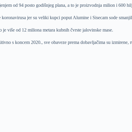
njem od 94 posto godišnjeg plana, a to je proizvodnja milion i 600 hil
oronavirusa jer su veliki kupci poput Alumine i Sisecam sode smanjili
što je više od 12 miliona metara kubnih čvrste jalovinske mase.
itivno s koncem 2020., sve obaveze prema dobavljačima su izmirene, ru