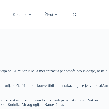
Kolumne
Život
ticija od 51 milion KM, a mehanizacija je domaće proizvodnje, nastala
u Turija košta 51 milion konvertibilnih maraka, a njime je sada olakšan
ivke sa šest na deset miliona tona kubnih jalovinske mase. Nakon
irektor Rudnika Mrkog uglja u Banovićima.