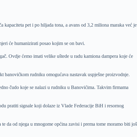
 kapaciteta pet i po hiljada tona, a avans od 3,2 miliona maraka već je
jeri će humanizirati posao kojim se on bavi.
odlagač. Ovdje ćemo imati velike uštede u radu kamiona dampera koje će
projekt banovićkom rudniku omogućava nastavak uspješne proizvodnje.
su jedno čudo koje se nalazi u rudniku u Banovićima. Takvim firmama
du pratiti signale koji dolaze iz Vlade Federacije BiH i resornog
a te da od njega u mnogome općina zavisi i prema tome moramo biti još