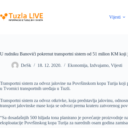
Skip
to
content
Vijesti
U rudniku Banovići pokrenut transportni sistem od 51 milion KM koji 
DeSk
18. 12. 2020.
Ekonomija
,
Izdvajamo
,
Vijesti
Transportni sistem za odvoz jalovine na Površinskom kopu Turija koji 
u Tvornici transportnih uređaja u Tuzli.
Transportni sistem za odvoz otkrivke, koja predstavlja jalovinu, odnosn
transport jalovinske mase koja se odvozi prema krateru zatvorenog po
“Sa dosadašnjih 500 hiljada tona planirano je povećanje proizvodnje na
eksploatacije Površinskog kopa Turija za narednih osam godina zamisa