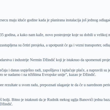
ecu maju iduće godine kada je planirana instalacija još jednog odlagača
5 godina, a kako nam kaže, novo postrojenje koje su dobili u velikoj m
 zastupljena su četiri presjeka, a upotpunit će ga i vezni transporter, 
, rudarstva i industrije Nermin Džindić koji je istaknuo da spomenuti 
ečaja i danas uspješno radi, zapošljava i isplaćuje plaće, a napravili 
koro se nadamo i na tržištima Evropske unije”, kazao je Džindić.
re rezultate u svom radu, prepoznati ulaganje te da će u narednom perio
bolji. Bitno je istaknuti da je Rudnik mrkog uglja Banovići jedna baz
 Džindić.