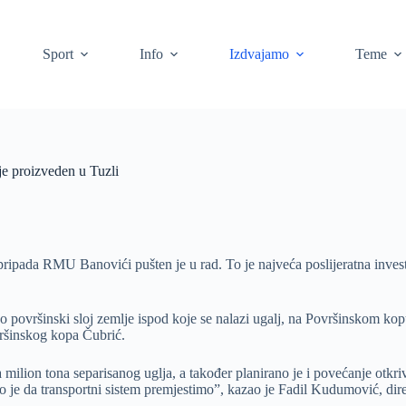
Sport
Info
Izdvajamo
Teme
je proizveden u Tuzli
pripada RMU Banovići pušten je u rad. To je najveća poslijeratna inves
o površinski sloj zemlje ispod koje se nalazi ugalj, na Površinskom kop
vršinskog kopa Čubrić.
 milion tona separisanog uglja, a također planirano je i povećanje otkr
o je da transportni sistem premjestimo”, kazao je Fadil Kudumović, d