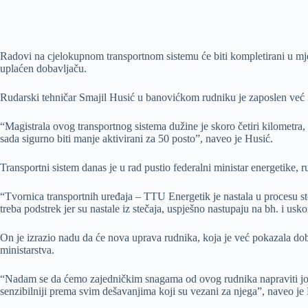
Radovi na cjelokupnom transportnom sistemu će biti kompletirani u mjes
uplaćen dobavljaču.
Rudarski tehničar Smajil Husić u banovićkom rudniku je zaposlen već 3
“Magistrala ovog transportnog sistema dužine je skoro četiri kilometra,
sada sigurno biti manje aktivirani za 50 posto”, naveo je Husić.
Transportni sistem danas je u rad pustio federalni ministar energetike
“Tvornica transportnih uređaja – TTU Energetik je nastala u procesu st
treba podstrek jer su nastale iz stečaja, uspješno nastupaju na bh. i us
On je izrazio nadu da će nova uprava rudnika, koja je već pokazala dob
ministarstva.
“Nadam se da ćemo zajedničkim snagama od ovog rudnika napraviti još 
senzibilniji prema svim dešavanjima koji su vezani za njega”, naveo je