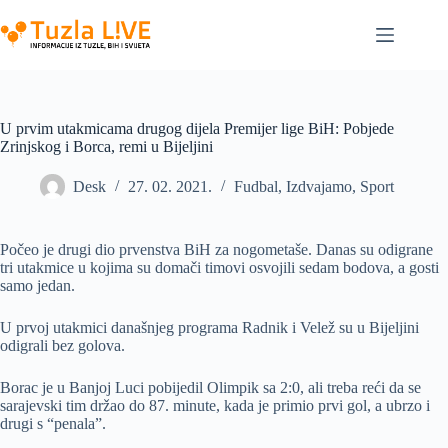
Skip
to
content
U prvim utakmicama drugog dijela Premijer lige BiH: Pobjede
Zrinjskog i Borca, remi u Bijeljini
Desk
27. 02. 2021.
Fudbal
,
Izdvajamo
,
Sport
Počeo je drugi dio prvenstva BiH za nogometaše. Danas su odigrane
tri utakmice u kojima su domači timovi osvojili sedam bodova, a gosti
samo jedan.
U prvoj utakmici današnjeg programa Radnik i Velež su u Bijeljini
odigrali bez golova.
Borac je u Banjoj Luci pobijedil Olimpik sa 2:0, ali treba reći da se
sarajevski tim držao do 87. minute, kada je primio prvi gol, a ubrzo i
drugi s “penala”.