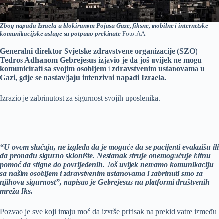
Zbog napada Izraela u blokiranom Pojasu Gaze, fiksne, mobilne i internetske
komunikacijske usluge su potpuno prekinute
Foto:AA
Generalni direktor Svjetske zdravstvene organizacije (SZO)
Tedros Adhanom Gebrejesus izjavio je da još uvijek ne mogu
komunicirati sa svojim osobljem i zdravstvenim ustanovama u
Gazi, gdje se nastavljaju intenzivni napadi Izraela.
Izrazio je zabrinutost za sigurnost svojih uposlenika.
“U ovom slučaju, ne izgleda da je moguće da se pacijenti evakuišu ili
da pronađu sigurno sklonište. Nestanak struje onemogućuje hitnu
pomoć da stigne do povrijeđenih. Još uvijek nemamo komunikaciju
sa našim osobljem i zdravstvenim ustanovama i zabrinuti smo za
njihovu sigurnost”, napisao je Gebrejesus na platformi društvenih
mreža Iks.
Pozvao je sve koji imaju moć da izvrše pritisak na prekid vatre između