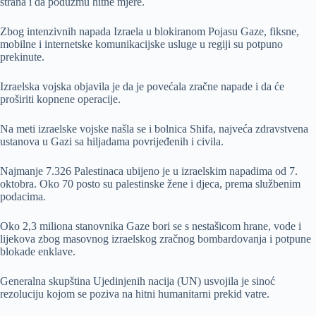
strana i da poduzmu hitne mjere.
Zbog intenzivnih napada Izraela u blokiranom Pojasu Gaze, fiksne,
mobilne i internetske komunikacijske usluge u regiji su potpuno
prekinute.
Izraelska vojska objavila je da je povećala zračne napade i da će
proširiti kopnene operacije.
Na meti izraelske vojske našla se i bolnica Shifa, najveća zdravstvena
ustanova u Gazi sa hiljadama povrijeđenih i civila.
Najmanje 7.326 Palestinaca ubijeno je u izraelskim napadima od 7.
oktobra. Oko 70 posto su palestinske žene i djeca, prema službenim
podacima.
Oko 2,3 miliona stanovnika Gaze bori se s nestašicom hrane, vode i
lijekova zbog masovnog izraelskog zračnog bombardovanja i potpune
blokade enklave.
Generalna skupština Ujedinjenih nacija (UN) usvojila je sinoć
rezoluciju kojom se poziva na hitni humanitarni prekid vatre.