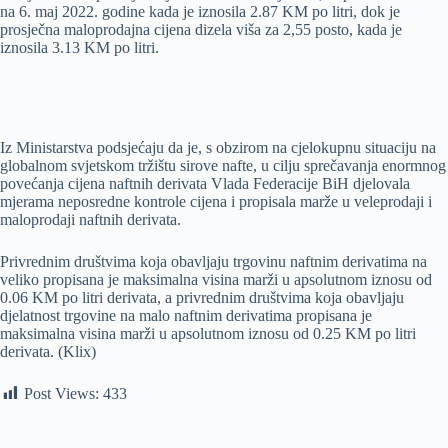
na 6. maj 2022. godine kada je iznosila 2.87 KM po litri, dok je
prosječna maloprodajna cijena dizela viša za 2,55 posto, kada je
iznosila 3.13 KM po litri.
Iz Ministarstva podsjećaju da je, s obzirom na cjelokupnu situaciju na
globalnom svjetskom tržištu sirove nafte, u cilju sprečavanja enormnog
povećanja cijena naftnih derivata Vlada Federacije BiH djelovala
mjerama neposredne kontrole cijena i propisala marže u veleprodaji i
maloprodaji naftnih derivata.
Privrednim društvima koja obavljaju trgovinu naftnim derivatima na
veliko propisana je maksimalna visina marži u apsolutnom iznosu od
0.06 KM po litri derivata, a privrednim društvima koja obavljaju
djelatnost trgovine na malo naftnim derivatima propisana je
maksimalna visina marži u apsolutnom iznosu od 0.25 KM po litri
derivata. (Klix)
Post Views:
433