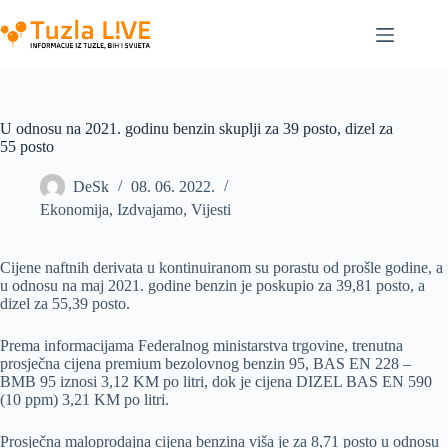
Skip
to
content
U odnosu na 2021. godinu benzin skuplji za 39 posto, dizel za
55 posto
DeSk
08. 06. 2022.
Ekonomija
,
Izdvajamo
,
Vijesti
Cijene naftnih derivata u kontinuiranom su porastu od prošle godine, a
u odnosu na maj 2021. godine benzin je poskupio za 39,81 posto, a
dizel za 55,39 posto.
Prema informacijama Federalnog ministarstva trgovine, trenutna
prosječna cijena premium bezolovnog benzin 95, BAS EN 228 –
BMB 95 iznosi 3,12 KM po litri, dok je cijena DIZEL BAS EN 590
(10 ppm) 3,21 KM po litri.
Prosječna maloprodajna cijena benzina viša je za 8,71 posto u odnosu