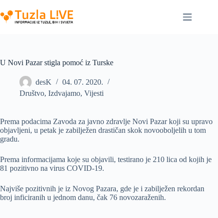
Skip
to
content
U Novi Pazar stigla pomoć iz Turske
desK
04. 07. 2020.
Društvo
,
Izdvajamo
,
Vijesti
Prema podacima Zavoda za javno zdravlje Novi Pazar koji su upravo
objavljeni, u petak je zabilježen drastičan skok novooboljelih u tom
gradu.
Prema informacijama koje su objavili, testirano je 210 lica od kojih je
81 pozitivno na virus COVID-19.
Najviše pozitivnih je iz Novog Pazara, gde je i zabilježen rekordan
broj inficiranih u jednom danu, čak 76 novozaraženih.