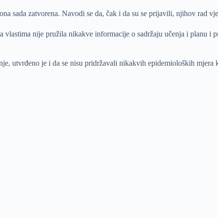
na sada zatvorena. Navodi se da, čak i da su se prijavili, njihov rad vj
astima nije pružila nikakve informacije o sadržaju učenja i planu i pr
anje, utvrđeno je i da se nisu pridržavali nikakvih epidemioloških mjera k