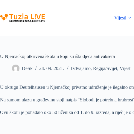
Skip
to
content
Vijesti
U Njemačkoj otkrivena škola u koju su išla djeca antivaksera
DeSk
24. 09. 2021.
Izdvajamo
,
Regija/Svijet
,
Vijesti
U okrugu Deutelhausen u Njemačkoj privatno udruženje je ilegalno otvor
Na samom ulazu u građevinu stoji natpis “Slobodi je potrebna hrabrost
Ovu školu je pohađalo oko 50 učenika od 1. do 9. razreda, a riječ je o d