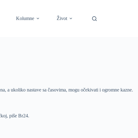
Kolumne
Život
orena, a ukoliko nastave sa časovima, mogu očekivati i ogromne kazne.
čkoj, piše Br24.