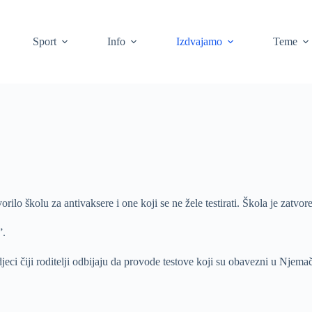
Sport
Info
Izdvajamo
Teme
ilo školu za antivaksere i one koji se ne žele testirati. Škola je zatv
”.
jeci čiji roditelji odbijaju da provode testove koji su obavezni u Njema