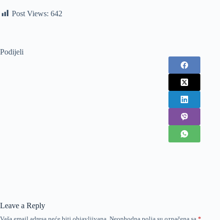
Post Views:
642
Podijeli
Leave a Reply
Vaša email adresa neće biti objavljivana.
Neophodna polja su označena sa
*