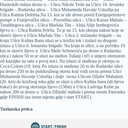
Husinskih rudara desno u – Ulicu Nikole Tesle pa Ulicu 18. hrvatske
brigade – Rudarska ulica – Ulica Muhameda Havaije Uskufija pa
Ulica Ratima Deletisa.Na 13. km se ide desno pored Energopetrolove
pumpe u Franjevačku ulicu – Pozorišna ulica – Ulica Kazan Mahala –
Turalibegova ulica – Ulica Maršala Tita – Aleja Alije Izetbegovića
lijevo u – Ulica Radeta Peleša. Tu je na 15. km okrepa nakon koje se
skreće lijevo u Ulicu Maršala Tita – Ulica 2. tuzlanske brigade – na
kraju Ulice Kulina Bana ulazi se u kružni tok i izalazi na drugom
izlazu u Ulicu 6. bosanske brigade. Na kraju te ulice, a na početku 19.
km se skreće lijevo u Ulicu Meše Selimovića pa desno u Rudarska
ulica i nakon 50 m se ulazi na stadion Tušanj i trči u smjeru obrnutom
od kazaljke na satu u prvoj traci. Na izlazu iz stadiona je okrepa sa
Coca-Colom (19. km). Po izlazu iz stadiona 20 m do Rudarske ulice
pa desno 250 m do polukružnog okreta koji vodi ravno prema Ulici
Muhameda Havaije Uskufija i dalje ravno Ulicom Džafer Mahalom
(20. km) do kružnog toka gdje se ulazi u ulicu Kulina bana (ali lijeva
traka!) do prvog skretanja lijevo (150m) u Ulicu Ludviga Kube pa
nakon 200 m desno u Ulicu Džindić mahala i prema mostu Panonika
gdje FINISH (na istom mjestu gdje i start START).
Tuzlanska petica