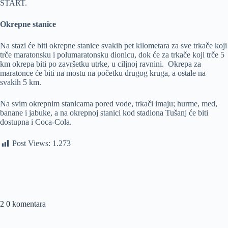
START.
Okrepne stanice
Na stazi će biti okrepne stanice svakih pet kilometara za sve trkače koji
trče maratonsku i polumaratonsku dionicu, dok će za trkače koji trče 5
km okrepa biti po završetku utrke, u ciljnoj ravnini. Okrepa za
maratonce će biti na mostu na početku drugog kruga, a ostale na
svakih 5 km.
Na svim okrepnim stanicama pored vode, trkači imaju; hurme, med,
banane i jabuke, a na okrepnoj stanici kod stadiona Tušanj će biti
dostupna i Coca-Cola.
Post Views:
1.273
2 0 komentara