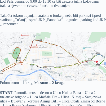
kod Paša bunara od 9:00 do 13:30 će biti zauzeta južna kolovozna
traka a sjevernom će se saobraćati u dva smjera
Također tokom trajanja maratona u funkciji neće biti parkinzi ispred
stadiona „Tušanj“, ispred JKP „Panonika“ i ograđeni parking kod JKP
„ Panonika“.
Polumaraton – 1 krug, M
araton – 2 kruga
START
: Panonika most – desno u Ulicu Kulina Bana – Ulica 2.
tuzlanske brigade – Ulica Maršala Tita – Ulica 15. maj – Sarajevska
ulica – Bulevar 2. korpusa Armije BiH – Ulica Obala Zmaja od Bosne
– Ulica Bosne Srebrene – Ulica Mitra Trifunovića Uče – Ulica