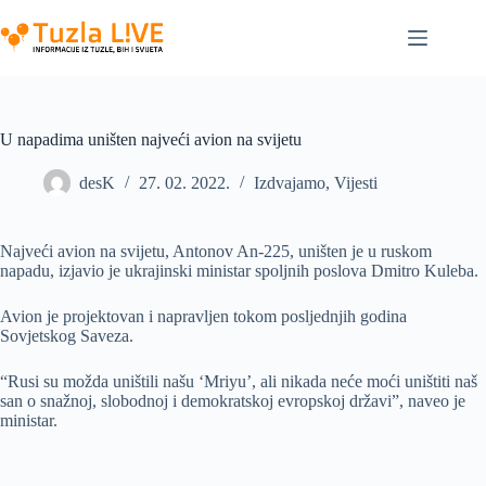
Skip
to
content
U napadima uništen najveći avion na svijetu
desK
27. 02. 2022.
Izdvajamo
,
Vijesti
Najveći avion na svijetu, Antonov An-225, uništen je u ruskom
napadu, izjavio je ukrajinski ministar spoljnih poslova Dmitro Kuleba.
Avion je projektovan i napravljen tokom posljednjih godina
Sovjetskog Saveza.
“Rusi su možda uništili našu ‘Mriyu’, ali nikada neće moći uništiti naš
san o snažnoj, slobodnoj i demokratskoj evropskoj državi”, naveo je
ministar.