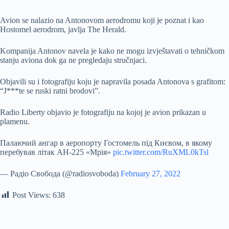
Avion se nalazio na Antonovom aerodromu koji je poznat i kao
Hostomel aerodrom, javlja The Herald.
Kompanija Antonov navela je kako ne mogu izvještavati o tehničkom
stanju aviona dok ga ne pregledaju stručnjaci.
Objavili su i fotografiju koju je napravila posada Antonova s grafitom:
“J***te se ruski ratni brodovi”.
Radio Liberty objavio je fotografiju na kojoj je avion prikazan u
plamenu.
Палаючий ангар в аеропорту Гостомель під Києвом, в якому
перебував літак АН-225 «Мрія»
pic.twitter.com/RuXML0kTsl
— Радіо Свобода (@radiosvoboda)
February 27, 2022
Post Views:
638