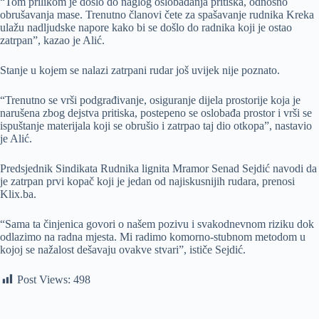
“Tom prilikom je došlo do naglog oslobađanja pritiska, odnosno
obrušavanja mase. Trenutno članovi čete za spašavanje rudnika Kreka
ulažu nadljudske napore kako bi se došlo do radnika koji je ostao
zatrpan”, kazao je Alić.
Stanje u kojem se nalazi zatrpani rudar još uvijek nije poznato.
“Trenutno se vrši podgrađivanje, osiguranje dijela prostorije koja je
narušena zbog dejstva pritiska, postepeno se oslobađa prostor i vrši se
ispuštanje materijala koji se obrušio i zatrpao taj dio otkopa”, nastavio
je Alić.
Predsjednik Sindikata Rudnika lignita Mramor Senad Sejdić navodi da
je zatrpan prvi kopač koji je jedan od najiskusnijih rudara, prenosi
Klix.ba.
“Sama ta činjenica govori o našem pozivu i svakodnevnom riziku dok
odlazimo na radna mjesta. Mi radimo komorno-stubnom metodom u
kojoj se nažalost dešavaju ovakve stvari”, ističe Sejdić.
Post Views:
498