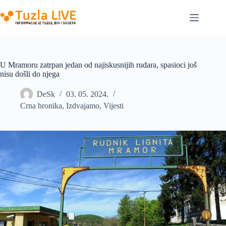
Skip
to
content
U Mramoru zatrpan jedan od najiskusnijih rudara, spasioci još
nisu došli do njega
DeSk
03. 05. 2024.
Crna hronika
,
Izdvajamo
,
Vijesti