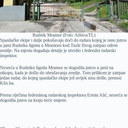
Rudnik Mramor (Foto: Arhiva/TL)
Spasilačke ekipe i dalje pokušavaju doći do rudara kojeg je rano jutros
u jami Rudnika lignita u Mramoru kod Tuzle živog zatrpao odron
zemlje. Na mjestu događaja detalje je utvrdio i federalni rudarski
inspektor.
Nesreća u Rudniku lignita Mramor se dogodila jutros u jami na
otkopu, kada je došlo do obrušavanja zemlje. Tom prilikom je zatrpan
jedan rudar, do kojeg spasilačke ekipe još uvijek nisu došle, prenosi
Klix.ba.
Prema riječima federalnog rudarskog inspektora Ermin Alić, nesreća se
dogodila jutros na kraju treće smjene.