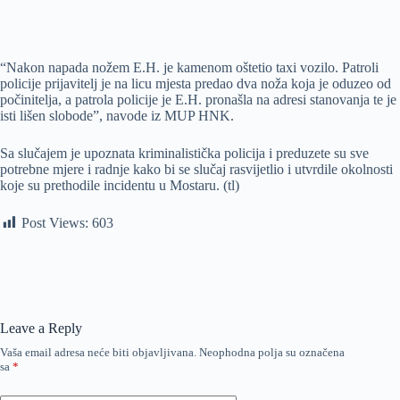
“Nakon napada nožem E.H. je kamenom oštetio taxi vozilo. Patroli
policije prijavitelj je na licu mjesta predao dva noža koja je oduzeo od
počinitelja, a patrola policije je E.H. pronašla na adresi stanovanja te je
isti lišen slobode”, navode iz MUP HNK.
Sa slučajem je upoznata kriminalistička policija i preduzete su sve
potrebne mjere i radnje kako bi se slučaj rasvijetlio i utvrdile okolnosti
koje su prethodile incidentu u Mostaru. (tl)
Post Views:
603
Leave a Reply
Vaša email adresa neće biti objavljivana.
Neophodna polja su označena
sa
*