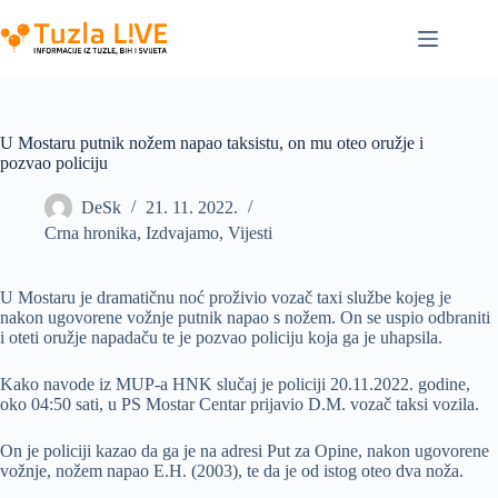
Skip
to
content
U Mostaru putnik nožem napao taksistu, on mu oteo oružje i
pozvao policiju
DeSk
21. 11. 2022.
Crna hronika
,
Izdvajamo
,
Vijesti
U Mostaru je dramatičnu noć proživio vozač taxi službe kojeg je
nakon ugovorene vožnje putnik napao s nožem. On se uspio odbraniti
i oteti oružje napadaču te je pozvao policiju koja ga je uhapsila.
Kako navode iz MUP-a HNK slučaj je policiji 20.11.2022. godine,
oko 04:50 sati, u PS Mostar Centar prijavio D.M. vozač taksi vozila.
On je policiji kazao da ga je na adresi Put za Opine, nakon ugovorene
vožnje, nožem napao E.H. (2003), te da je od istog oteo dva noža.