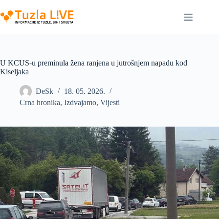
Skip
to
content
U KCUS-u preminula žena ranjena u jutrošnjem napadu kod
Kiseljaka
DeSk
18. 05. 2026.
Crna hronika
,
Izdvajamo
,
Vijesti