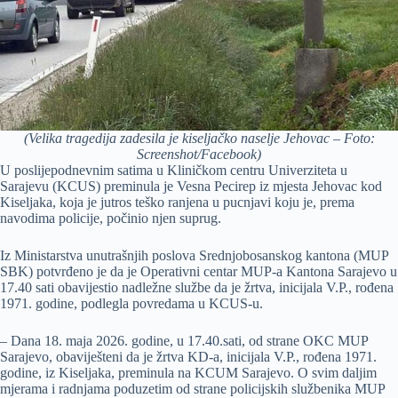
(Velika tragedija zadesila je kiseljačko naselje Jehovac – Foto:
Screenshot/Facebook)
U poslijepodnevnim satima u Kliničkom centru Univerziteta u
Sarajevu (KCUS) preminula je Vesna Pecirep iz mjesta Jehovac kod
Kiseljaka, koja je jutros teško ranjena u pucnjavi koju je, prema
navodima policije, počinio njen suprug.
Iz Ministarstva unutrašnjih poslova Srednjobosanskog kantona (MUP
SBK) potvrđeno je da je Operativni centar MUP-a Kantona Sarajevo u
17.40 sati obavijestio nadležne službe da je žrtva, inicijala V.P., rođena
1971. godine, podlegla povredama u KCUS-u.
– Dana 18. maja 2026. godine, u 17.40.sati, od strane OKC MUP
Sarajevo, obaviješteni da je žrtva KD-a, inicijala V.P., rođena 1971.
godine, iz Kiseljaka, preminula na KCUM Sarajevo. O svim daljim
mjerama i radnjama poduzetim od strane policijskih službenika MUP