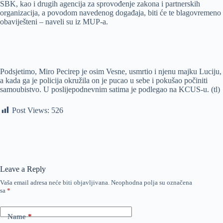
SBK, kao i drugih agencija za sprovođenje zakona i partnerskih
organizacija, a povodom navedenog događaja, biti će te blagovremeno
obaviješteni – naveli su iz MUP-a.
Podsjetimo, Miro Pecirep je osim Vesne, usmrtio i njenu majku Luciju,
a kada ga je policija okružila on je pucao u sebe i pokušao počiniti
samoubistvo. U poslijepodnevnim satima je podlegao na KCUS-u. (tl)
Post Views:
526
Leave a Reply
Vaša email adresa neće biti objavljivana.
Neophodna polja su označena
sa
*
Name
*