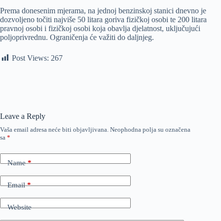
Prema donesenim mjerama, na jednoj benzinskoj stanici dnevno je
dozvoljeno točiti najviše 50 litara goriva fizičkoj osobi te 200 litara
pravnoj osobi i fizičkoj osobi koja obavlja djelatnost, uključujući
poljoprivrednu. Ograničenja će važiti do daljnjeg.
Post Views:
267
Leave a Reply
Vaša email adresa neće biti objavljivana.
Neophodna polja su označena
sa
*
Name
*
Email
*
Website