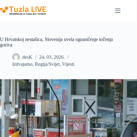
Skip
to
content
U Hrvatskoj nestašica, Slovenija uvela ograničenje točenja
goriva
desK
24. 03. 2026.
Izdvajamo
,
Regija/Svijet
,
Vijesti