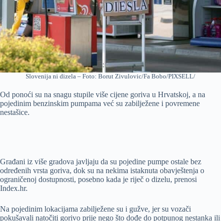
Slovenija ni dizela – Foto: Borut Zivulovic/Fa Bobo/PIXSELL/
Od ponoći su na snagu stupile više cijene goriva u Hrvatskoj, a na
pojedinim benzinskim pumpama već su zabilježene i povremene
nestašice.
Građani iz više gradova javljaju da su pojedine pumpe ostale bez
određenih vrsta goriva, dok su na nekima istaknuta obavještenja o
ograničenoj dostupnosti, posebno kada je riječ o dizelu, prenosi
Index.hr.
Na pojedinim lokacijama zabilježene su i gužve, jer su vozači
pokušavali natočiti gorivo prije nego što dođe do potpunog nestanka ili