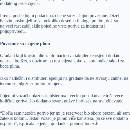
dodatnog rasta cijena.
Prema posljednjim podacima, cijene su značajno povećane. Dizel i
benzin poskupjeli su za nekoliko desetina feninga po litri, dok su
najveći rast zabilježile pojedine vrste goriva za industriju i
poljoprivredu.
Povećane su i cijene plina
Građani koji koriste plin za domaćinstva također će osjetiti dodatni
udar na budžet, s obzirom na rast cijena kako za spremnike tako i za
boce plina.
Iako nadležni i distributeri apeluju na građane da ne stvaraju zalihe, na
terenu se bilježe suprotni primjeri.
Pojedini vozači dolaze s kanisterima i većim posudama te toče veće
količine goriva, što dodatno stvara gužve i pritisak na snabdijevanje.
“Došla sam natočiti gorivo jer mi je rezervoar bio skoro prazan, ali sam
zatekla kolonu. Jedan vozač je punio više kanistera, pa se sve dodatno
usporilo“, ispričala je jedna građanka, prenosi Index.hr.