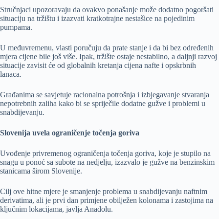
Stručnjaci upozoravaju da ovakvo ponašanje može dodatno pogoršati
situaciju na tržištu i izazvati kratkotrajne nestašice na pojedinim
pumpama.
U međuvremenu, vlasti poručuju da prate stanje i da bi bez određenih
mjera cijene bile još više. Ipak, tržište ostaje nestabilno, a daljnji razvoj
situacije zavisit će od globalnih kretanja cijena nafte i opskrbnih
lanaca.
Građanima se savjetuje racionalna potrošnja i izbjegavanje stvaranja
nepotrebnih zaliha kako bi se spriječile dodatne gužve i problemi u
snabdijevanju.
Slovenija uvela ograničenje točenja goriva
Uvođenje privremenog ograničenja točenja goriva, koje je stupilo na
snagu u ponoć sa subote na nedjelju, izazvalo je gužve na benzinskim
stanicama širom Slovenije.
Cilj ove hitne mjere je smanjenje problema u snabdijevanju naftnim
derivatima, ali je prvi dan primjene obilježen kolonama i zastojima na
ključnim lokacijama, javlja Anadolu.