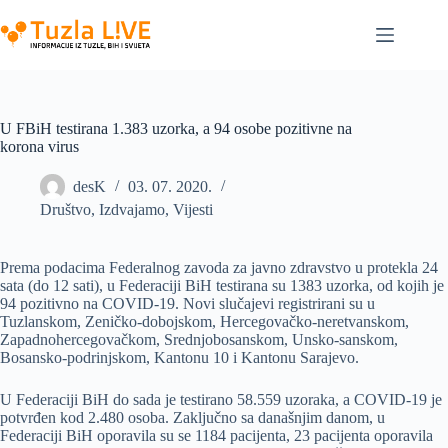
Skip
to
content
U FBiH testirana 1.383 uzorka, a 94 osobe pozitivne na
korona virus
desK
03. 07. 2020.
Društvo
,
Izdvajamo
,
Vijesti
Prema podacima Federalnog zavoda za javno zdravstvo u protekla 24
sata (do 12 sati), u Federaciji BiH testirana su 1383 uzorka, od kojih je
94 pozitivno na COVID-19. Novi slučajevi registrirani su u
Tuzlanskom, Zeničko-dobojskom, Hercegovačko-neretvanskom,
Zapadnohercegovačkom, Srednjobosanskom, Unsko-sanskom,
Bosansko-podrinjskom, Kantonu 10 i Kantonu Sarajevo.
U Federaciji BiH do sada je testirano 58.559 uzoraka, a COVID-19 je
potvrđen kod 2.480 osoba. Zaključno sa današnjim danom, u
Federaciji BiH oporavila su se 1184 pacijenta, 23 pacijenta oporavila