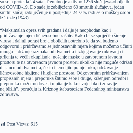
su se u protekla 24 sata. Trenutno je aktivno 1236 slučajeva-oboljelih
od COVID-19. Do sada je zabilježeno 60 smrtnih slučajeva, jedan
smrtni slučaj zabilježen je u posljednja 24 sata, radi se o muškoj osobi
iz Tuzle (1943)
“Maksimalan oprez svih građana i dalje je neophodan kao i
pridržavanje mjera lične/osobne zaštite. Kako bi se spriječilo širenje
virusa i daljnji porast broja oboljelih potrebno je da svi budemo
odgovorni i pridržavamo se jednostavnih mjera kojima možemo učiniti
mnogo – držanje razmaka od dva metra i izbjegavanje rukovanja i
grljenja te većih okupljanja, nošenje maske u zatvorenom javnom
prostoru te na otvorenom javnom prostoru ukoliko nije moguće održati
distancu od dva metra, često i temeljito pranje ruku, održavanje
lične/osobne higijene i higijene prostora. Odgovornim pridržavanjem
propisanih mjera i preporuka štitimo sebe i druge, kršenjem odredbi i
preporuka možemo dovesti u pitanje kako svoje tako i zdravlje
najbližih”, poručuju iz Kriznog štaba/stožera Federalnog ministarstva
zdravstva.
Post Views:
615