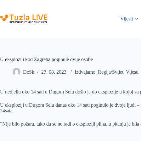
Skip
to
content
Vijesti
U eksploziji kod Zagreba poginule dvije osobe
DeSk
27. 08. 2023.
Izdvajamo
,
Regija/Svijet
,
Vijesti
U nedjelju oko 14 sati u Dugom Selu došlo je do eksplozije u kojoj su 
U eksploziji u Dugom Selu danas oko 14 sati poginulo je dvoje ljudi – m
24sata.
“Nije bilo požara, tako da se ne radi o eksploziji plina, u pitanju je 