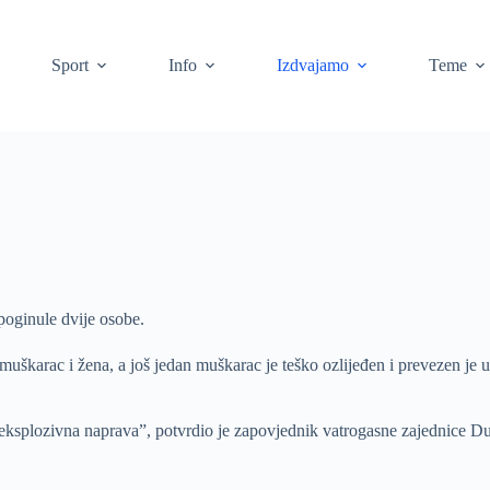
Sport
Info
Izdvajamo
Teme
poginule dvije osobe.
uškarac i žena, a još jedan muškarac je teško ozlijeđen i prevezen je u
bila eksplozivna naprava”, potvrdio je zapovjednik vatrogasne zajednice 