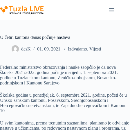
Skip
to
content
U četiri kantona danas počinje nastava
desK
01. 09. 2021.
Izdvajamo
,
Vijesti
Federalno ministarstvo obrazovanja i nauke saopćilo je da nova
školska 2021/2022. godina počinje u srijedu, 1. septembra 2021.
godine u Tuzlanskom kantonu, Zeničko-dobojskom, Bosansko-
podrinjskom i Kantonu Sarajevo.
Školska godina u ponedjeljak, 6. septembra 2021. godine, početi će u
Unsko-sanskom kantonu, Posavskom, Srednjobosanskom i
Hercegovačko-neretvanskom, te Zapadno-hercegovačkom i Kantonu
10.
U svim kantonima, prema trenutnim saznanjima, planirano je odvijanje
nastave u učionicama, po redovnom nastavnom planu i programa, uz