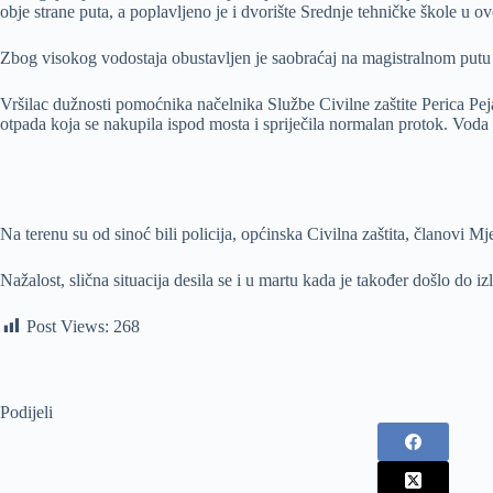
obje strane puta, a poplavljeno je i dvorište Srednje tehničke škole u o
Zbog visokog vodostaja obustavljen je saobraćaj na magistralnom putu 
Vršilac dužnosti pomoćnika načelnika Službe Civilne zaštite Perica Pejak
otpada koja se nakupila ispod mosta i spriječila normalan protok. Voda s
Na terenu su od sinoć bili policija, općinska Civilna zaštita, članovi Mj
Nažalost, slična situacija desila se i u martu kada je također došlo do izl
Post Views:
268
Podijeli