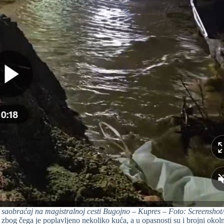
 i saobraćaj na magistralnoj cesti Bugojno – Kupres – Foto: Screensho
, zbog čega je poplavljeno nekoliko kuća, a u opasnosti su i brojni oko