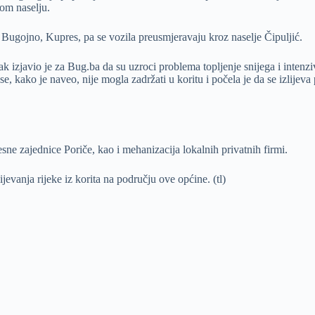
vom naselju.
Bugojno, Kupres, pa se vozila preusmjeravaju kroz naselje Čipuljić.
 izjavio je za Bug.ba da su uzroci problema topljenje snijega i intenziv
e, kako je naveo, nije mogla zadržati u koritu i počela je da se izlijev
esne zajednice Poriče, kao i mehanizacija lokalnih privatnih firmi.
ijevanja rijeke iz korita na području ove općine. (tl)