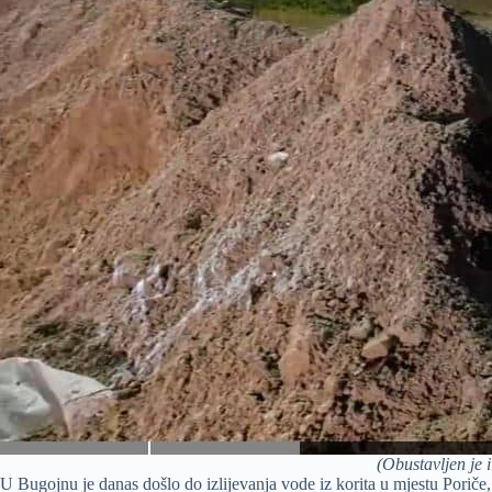
(Obustavljen je
U Bugojnu je danas došlo do izlijevanja vode iz korita u mjestu Poriče