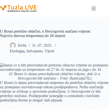
Skip
to
content
U Bosni pretežno oblačno, u Hercegovini sunčano vrijeme:
Najveća dnevna temperatura do 28 stepeni
DeSk
31. 07. 2025.
Ekologija
,
Izdvajamo
,
Vijesti
(U Bosni će danas preovladavati oblačno vrijeme, dok će u
Hercegovini biti sunčano – Foto: Ilustrcaija/TL)
U Bosni će danas preovladavati umjereno do pretežno oblačno vrijeme
uz postepeno razvedravanje tokom poslijepodneva. Nešto sunčanije
vrijeme se očekuje u sjevernim područjima. U Hercegovini će biti
pretežno sunčano. Poslijepodne ponegdje u centralnim i istočnim
područjima Bosne je moguć slab pljusak.