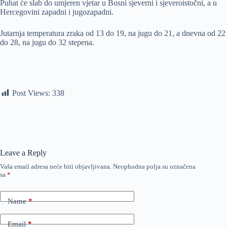
Puhat će slab do umjeren vjetar u Bosni sjeverni i sjeveroistočni, a u
Hercegovini zapadni i jugozapadni.
Jutarnja temperatura zraka od 13 do 19, na jugu do 21, a dnevna od 22
do 28, na jugu do 32 stepena.
Post Views:
338
Leave a Reply
Vaša email adresa neće biti objavljivana.
Neophodna polja su označena
sa
*
Name
*
Email
*