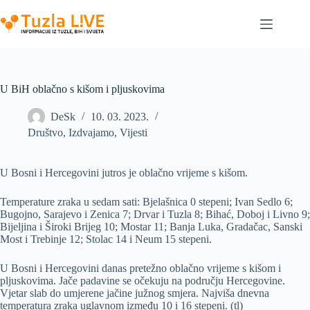
Skip
to
content
U BiH oblačno s kišom i pljuskovima
DeSk
10. 03. 2023.
Društvo
,
Izdvajamo
,
Vijesti
U Bosni i Hercegovini jutros je oblačno vrijeme s kišom.
Temperature zraka u sedam sati: Bjelašnica 0 stepeni; Ivan Sedlo 6;
Bugojno, Sarajevo i Zenica 7; Drvar i Tuzla 8; Bihać, Doboj i Livno 9;
Bijeljina i Široki Brijeg 10; Mostar 11; Banja Luka, Gradačac, Sanski
Most i Trebinje 12; Stolac 14 i Neum 15 stepeni.
U Bosni i Hercegovini danas pretežno oblačno vrijeme s kišom i
pljuskovima. Jače padavine se očekuju na području Hercegovine.
Vjetar slab do umjerene jačine južnog smjera. Najviša dnevna
temperatura zraka uglavnom između 10 i 16 stepeni. (tl)