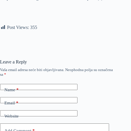
Post Views:
355
Leave a Reply
Vaša email adresa neće biti objavljivana.
Neophodna polja su označena
sa
*
Name
*
Email
*
Website
Add Comment
*