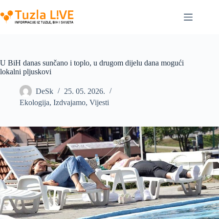
Skip
to
content
U BiH danas sunčano i toplo, u drugom dijelu dana mogući
lokalni pljuskovi
DeSk
25. 05. 2026.
Ekologija
,
Izdvajamo
,
Vijesti