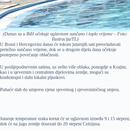
(Danas su u BiH očekuje uglavnom sunčano i toplo vrijeme – Foto:
Ilustracija/TL)
U Bosni i Hercegovini danas će tokom jutarnjih sati preovladavati
pretežno sunčano vrijeme, dok se u drugom dijelu dana očekuje
postepeno povećanje oblačnosti.
U poslijepodnevnim satima, uz nešto više oblaka, ponegdje u Krajini,
kao i u sjevernim i centralnim dijelovima zemlje, mogući su
kratkotrajni i slabi lokalni pljuskovi.
Puhaće slab do umjeren vjetar sjevernog i sjeveroistočnog smjera.
Jutarnje temperature zraka kretat će se uglavnom između 9 i 15 stepeni,
dok će na jugu zemlje dosezati do 20 stepeni Celzijusa.