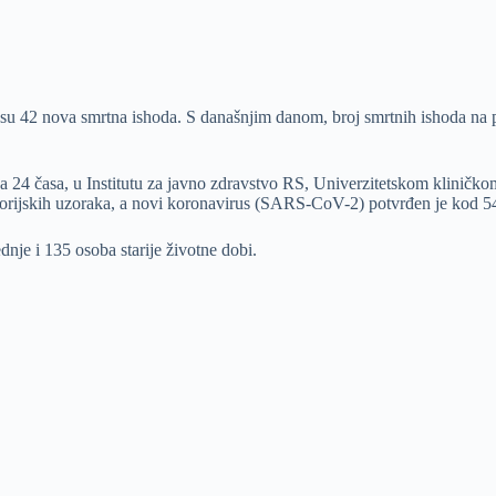
 su 42 nova smrtna ishoda. S današnjim danom, broj smrtnih ishoda na 
ja 24 časa, u Institutu za javno zdravstvo RS, Univerzitetskom kliničko
ratorijskih uzoraka, a novi koronavirus (SARS-CoV-2) potvrđen je kod 5
nje i 135 osoba starije životne dobi.