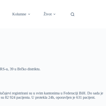
Kolumne
Život
RS-u, 39 u Brčko distriktu.
čajevi registrirani su u svim kantonima u Federaciji BiH. Do sada je
 82 924 pacijenta. U protekla 24h, oporavljen je 631 pacijent.