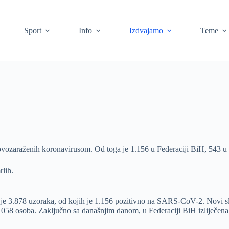
Sport
Info
Izdvajamo
Teme
ovozaraženih koronavirusom. Od toga je 1.156 u Federaciji BiH, 543 u 
rlih.
je 3.878 uzoraka, od kojih je 1.156 pozitivno na SARS-CoV-2. Novi slu
8 osoba. Zaključno sa današnjim danom, u Federaciji BiH izliječena su