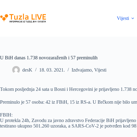
Skip
to
content
Vijesti
U BiH danas 1.738 novozaraženih i 57 preminulih
desK
18. 03. 2021.
Izdvajamo
,
Vijesti
Tokom posljednja 24 sata u Bosni i Hercegovini je prijavljeno 1.738 n
Preminulo je 57 osoba: 42 iz FBiH, 15 iz RS-a. U Brčkom nije bilo um
FBIH:
U protekla 24h, Zavodu za javno zdravstvo Federacije BiH prijavljeno 
testirano ukupno 501.260 uzoraka, a SARS-CoV-2 je potvrđen kod 98 05