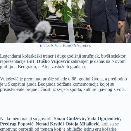
(Foto: Nikola Tomić/Telegraf.rs)
Legendarni košarkaški trener i dugogodišnji stručnjak, bivši selektor
reprezentacije BiH,
Duško Vujošević
sahranjen je danas na Novom
groblju u Beogradu, u Aleji zaslužnih građana.
Vujošević je preminuo prošle srijede u 68. godini života, a prethodno
je u Skupštini grada Beograda održana komemoracija kojoj su
prisustvovale brojne ličnosti iz svijeta sporta, kulture i javnog života.
Na komemoraciji su govorili S
inan Gudžević, Vida Ognjenović,
Predrag Popović, Nenad Krstić i Ostoja Mijailovi
ć, koji su se
emotivno oprostili od trenera koji je obilježio jednu eru košarke.