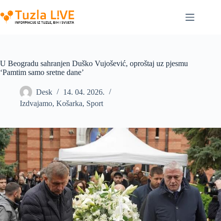
Skip
to
content
U Beogradu sahranjen Duško Vujošević, oproštaj uz pjesmu
‘Pamtim samo sretne dane’
Desk
14. 04. 2026.
Izdvajamo
,
Košarka
,
Sport