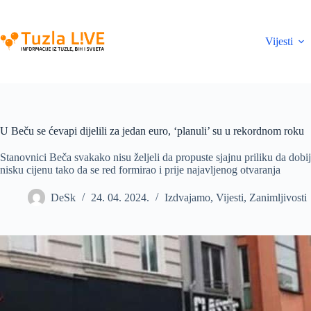
Skip
to
content
Vijesti
U Beču se ćevapi dijelili za jedan euro, ‘planuli’ su u rekordnom roku
Stanovnici Beča svakako nisu željeli da propuste sjajnu priliku da dobij
nisku cijenu tako da se red formirao i prije najavljenog otvaranja
DeSk
24. 04. 2024.
Izdvajamo
,
Vijesti
,
Zanimljivosti