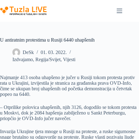
Skip
to
content
U antiratnim protestima u Rusiji 6440 uhapšenih
DeSk
01. 03. 2022.
Izdvajamo
,
Regija/Svijet
,
Vijesti
Najmanje 413 osoba uhapšeno je jučer u Rusiji tokom protesta protiv
rata u Ukrajini, izvijestila je stranica za građanska prava OVD-Info,
čime se ukupan broj uhapšenih od početka demonstracija u četvrtak
popeo na 6440.
– Otprilike polovica uhapšenih, njih 3126, dogodilo se tokom protesta
u Moskvi, dok je 2084 hapšenja zabilježeno u Sankt Peterburgu,
priopćio je OVD-Info jučer navečer.
Invazija Ukrajine tjera mnoge u Rusiji na proteste, a ruske sigurnosne
snage brutalno su odgovorile na proteste. Ruske vlasti pozivaju ljude