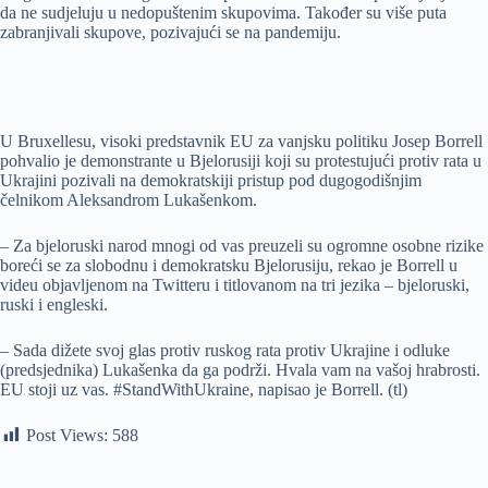
da ne sudjeluju u nedopuštenim skupovima. Također su više puta
zabranjivali skupove, pozivajući se na pandemiju.
U Bruxellesu, visoki predstavnik EU za vanjsku politiku Josep Borrell
pohvalio je demonstrante u Bjelorusiji koji su protestujući protiv rata u
Ukrajini pozivali na demokratskiji pristup pod dugogodišnjim
čelnikom Aleksandrom Lukašenkom.
– Za bjeloruski narod mnogi od vas preuzeli su ogromne osobne rizike
boreći se za slobodnu i demokratsku Bjelorusiju, rekao je Borrell u
videu objavljenom na Twitteru i titlovanom na tri jezika – bjeloruski,
ruski i engleski.
– Sada dižete svoj glas protiv ruskog rata protiv Ukrajine i odluke
(predsjednika) Lukašenka da ga podrži. Hvala vam na vašoj hrabrosti.
EU stoji uz vas. #StandWithUkraine, napisao je Borrell. (tl)
Post Views:
588