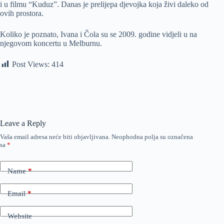
i u filmu “Kuduz”. Danas je prelijepa djevojka koja živi daleko od
ovih prostora.
Koliko je poznato, Ivana i Čola su se 2009. godine vidjeli u na
njegovom koncertu u Melburnu.
Post Views:
414
Leave a Reply
Vaša email adresa neće biti objavljivana.
Neophodna polja su označena
sa
*
Name
*
Email
*
Website