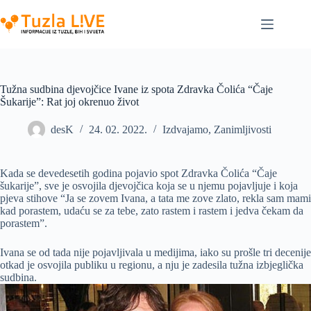
Skip
to
content
Tužna sudbina djevojčice Ivane iz spota Zdravka Čolića “Čaje
Šukarije”: Rat joj okrenuo život
desK
24. 02. 2022.
Izdvajamo
,
Zanimljivosti
Kada se devedesetih godina pojavio spot Zdravka Čolića “Čaje
šukarije”, sve je osvojila djevojčica koja se u njemu pojavljuje i koja
pjeva stihove “Ja se zovem Ivana, a tata me zove zlato, rekla sam mami
kad porastem, udaću se za tebe, zato rastem i rastem i jedva čekam da
porastem”.
Ivana se od tada nije pojavljivala u medijima, iako su prošle tri decenije
otkad je osvojila publiku u regionu, a nju je zadesila tužna izbjeglička
sudbina.