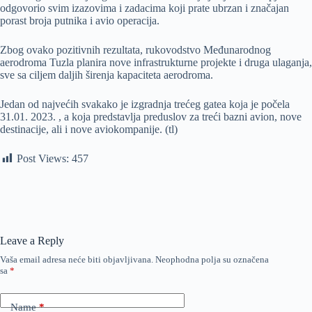
odgovorio svim izazovima i zadacima koji prate ubrzan i značajan
porast broja putnika i avio operacija.
Zbog ovako pozitivnih rezultata, rukovodstvo Međunarodnog
aerodroma Tuzla planira nove infrastrukturne projekte i druga ulaganja,
sve sa ciljem daljih širenja kapaciteta aerodroma.
Jedan od najvećih svakako je izgradnja trećeg gatea koja je počela
31.01. 2023. , a koja predstavlja preduslov za treći bazni avion, nove
destinacije, ali i nove aviokompanije. (tl)
Post Views:
457
Leave a Reply
Vaša email adresa neće biti objavljivana.
Neophodna polja su označena
sa
*
Name
*