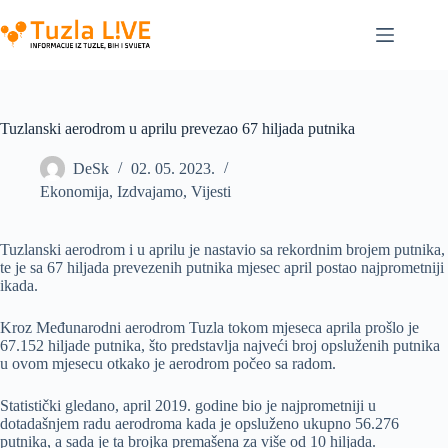
Skip
to
content
Tuzlanski aerodrom u aprilu prevezao 67 hiljada putnika
DeSk
02. 05. 2023.
Ekonomija
,
Izdvajamo
,
Vijesti
Tuzlanski aerodrom i u aprilu je nastavio sa rekordnim brojem putnika,
te je sa 67 hiljada prevezenih putnika mjesec april postao najprometniji
ikada.
Kroz Međunarodni aerodrom Tuzla tokom mjeseca aprila prošlo je
67.152 hiljade putnika, što predstavlja najveći broj opsluženih putnika
u ovom mjesecu otkako je aerodrom počeo sa radom.
Statistički gledano, april 2019. godine bio je najprometniji u
dotadašnjem radu aerodroma kada je opsluženo ukupno 56.276
putnika, a sada je ta brojka premašena za više od 10 hiljada.