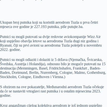
Ukupan broj putnika koji su koristili aerodrom Tuzla u prva četiri
mjeseca ove godine je 227.193 putnika, piše putujte.ba.
Putnici su mogli putovati sa dvije redovne aviokompanije Wizz Air
koji uspješno obavlja letove sa aerodroma Tuzla dugi niz godina i
Ryanair, čiji su prvi avioni sa aerodroma Tuzla poletjeli u novembru
2022. godine.
Putnici su mogli odlaziti i dolaziti iz 5 država (Njemačka, Švicarska,
Švedska, Austrija i Holandija), odnosno bilo je moguće putovati na 15
destinacija (Memmingen, Basel, Fridrichshafen, Frankfurt , Baden-
Baden, Dortmund, Berlin, Nuremberg, Cologne, Malmo, Gothenburg,
Stockholm, Cologne, Eindhoven i Vienna.)
S obzirom na ove pokazatelje, Međunarodni aerodrom Tuzla očekuje
da će se nastaviti vrtoglavi rast putnika i u ostalim mjesecima 2023.
godine.
Kroz anganžman cijelog kolektiva aerodrom je još jednom uspješno