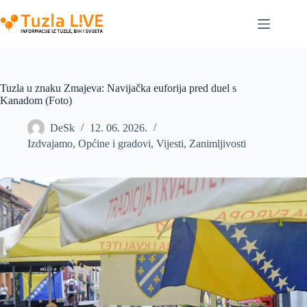
Skip
to
content
Tuzla u znaku Zmajeva: Navijačka euforija pred duel s
Kanadom (Foto)
DeSk
12. 06. 2026.
Izdvajamo
,
Općine i gradovi
,
Vijesti
,
Zanimljivosti