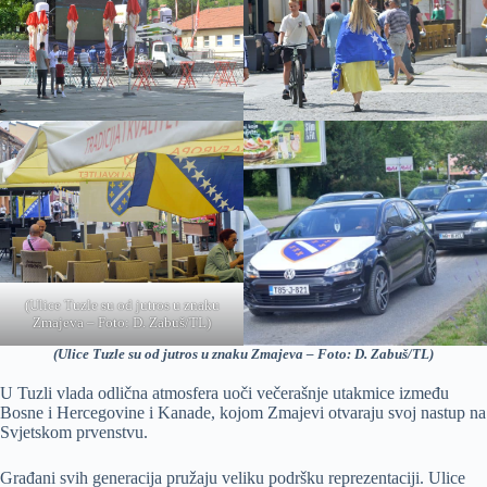
(Ulice Tuzle su od jutros u znaku
Zmajeva – Foto: D. Zabuš/TL)
(Ulice Tuzle su od jutros u znaku Zmajeva – Foto: D. Zabuš/TL)
U Tuzli vlada odlična atmosfera uoči večerašnje utakmice između
Bosne i Hercegovine i Kanade, kojom Zmajevi otvaraju svoj nastup na
Svjetskom prvenstvu.
Građani svih generacija pružaju veliku podršku reprezentaciji. Ulice