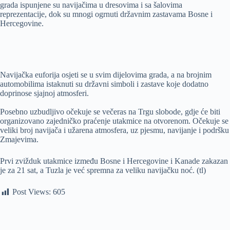
grada ispunjene su navijačima u dresovima i sa šalovima
reprezentacije, dok su mnogi ogrnuti državnim zastavama Bosne i
Hercegovine.
Navijačka euforija osjeti se u svim dijelovima grada, a na brojnim
automobilima istaknuti su državni simboli i zastave koje dodatno
doprinose sjajnoj atmosferi.
Posebno uzbudljivo očekuje se večeras na Trgu slobode, gdje će biti
organizovano zajedničko praćenje utakmice na otvorenom. Očekuje se
veliki broj navijača i užarena atmosfera, uz pjesmu, navijanje i podršku
Zmajevima.
Prvi zvižduk utakmice između Bosne i Hercegovine i Kanade zakazan
je za 21 sat, a Tuzla je već spremna za veliku navijačku noć. (tl)
Post Views:
605