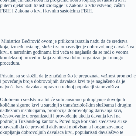
putem djelatnosti transfuziologije iz Zakona o zdravstvenoj zaštiti
FBiH i Zakona o krvi i krvnim sastojcima FBiH.
Ministrica Bećirović ovom je prilikom izrazila nadu da će sredstva
koja, između ostalog, služe i za omasovljenje dobrovoljnog davalaštva
krvi, u narednim godinama biti veća te naglasila da se radi o veoma
komleksnoj proceduri koja zahtijeva dobru organizaciju i mnogo
procedura.
Prisutni su se složili da je značajno što je prepoznata važnost promocije
i povećanja broja dobrovoljnih davalaca krvi te je naglašeno da je
najveća baza davalaca upravo u radnoj populaciji stanovništva.
Odobrenim sredstvima bit će sufinansirano prikupljanje dovoljnih
količina sigurne krvi u saradnji s transfuziološkim službama i drugim
nadležnim institucijama, promocija dobrovoljnog darivanja krvi,
učestvovanje u organizaciji i provođenju akcija davanja krvi na
području Tuzlanskog kantona. Pored toga korisnici sredstava su se
obavezali da će provoditi aktivnosti motivisanja i organizovanog
okupljanja dobrovoljnih davalaca krvi, popularisati davalaštvo te