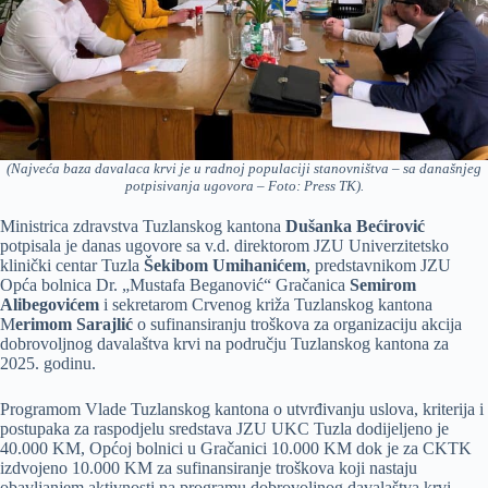
(Najveća baza davalaca krvi je u radnoj populaciji stanovništva – sa današnjeg
potpisivanja ugovora – Foto: Press TK).
Ministrica zdravstva Tuzlanskog kantona
Dušanka Bećirović
potpisala je danas ugovore sa v.d. direktorom JZU Univerzitetsko
klinički centar Tuzla
Šekibom Umihanićem
, predstavnikom JZU
Opća bolnica Dr. „Mustafa Beganović“ Gračanica
Semirom
Alibegovićem
i sekretarom Crvenog križa Tuzlanskog kantona
M
erimom Sarajlić
o sufinansiranju troškova za organizaciju akcija
dobrovoljnog davalaštva krvi na području Tuzlanskog kantona za
2025. godinu.
Programom Vlade Tuzlanskog kantona o utvrđivanju uslova, kriterija i
postupaka za raspodjelu sredstava JZU UKC Tuzla dodijeljeno je
40.000 KM, Općoj bolnici u Gračanici 10.000 KM dok je za CKTK
izdvojeno 10.000 KM za sufinansiranje troškova koji nastaju
obavljanjem aktivnosti na programu dobrovoljnog davalaštva krvi