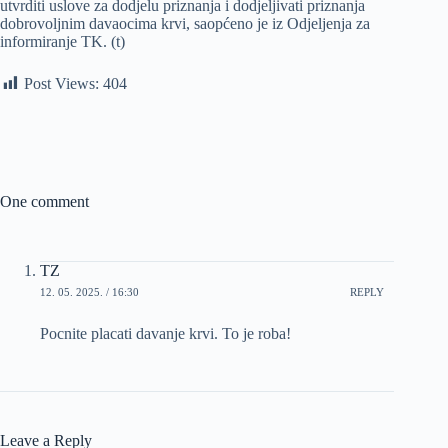
utvrditi uslove za dodjelu priznanja i dodjeljivati priznanja
dobrovoljnim davaocima krvi, saopćeno je iz Odjeljenja za
informiranje TK. (t)
Post Views:
404
One comment
TZ
12. 05. 2025. / 16:30
REPLY
Pocnite placati davanje krvi. To je roba!
Leave a Reply