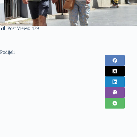
Post Views:
479
Podijeli