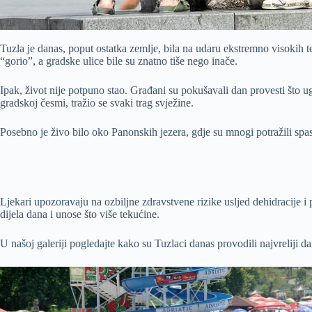
Tuzla je danas, poput ostatka zemlje, bila na udaru ekstremno visokih 
“gorio”, a gradske ulice bile su znatno tiše nego inače.
Ipak, život nije potpuno stao. Građani su pokušavali dan provesti što 
gradskoj česmi, tražio se svaki trag svježine.
Posebno je živo bilo oko Panonskih jezera, gdje su mnogi potražili spas u
Ljekari upozoravaju na ozbiljne zdravstvene rizike usljed dehidracije 
dijela dana i unose što više tekućine.
U našoj galeriji pogledajte kako su Tuzlaci danas provodili najvreliji 