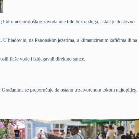
g hidrometeorološkog zavoda nije bilo bez razloga, asfalt je doslovno
a. U hladovini, na Panonskim jezerima, u klimatiziranim kafićima ili na
sili flaše vode i izbjegavali direktno sunce.
ija. Građanima se preporučuje da ostanu u zatvorenom tokom najtoplijeg