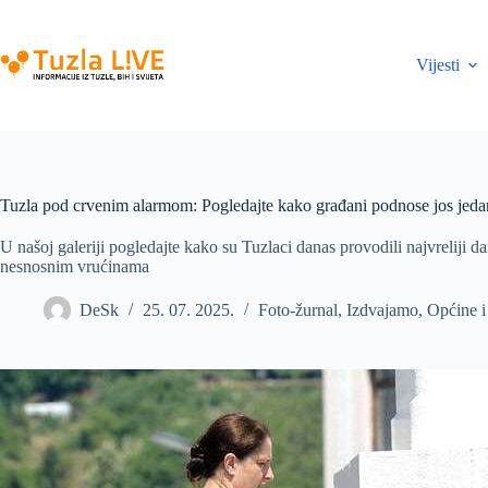
Skip
to
content
Vijesti
Tuzla pod crvenim alarmom: Pogledajte kako građani podnose jos jedan
U našoj galeriji pogledajte kako su Tuzlaci danas provodili najvreliji d
nesnosnim vrućinama
DeSk
25. 07. 2025.
Foto-žurnal
,
Izdvajamo
,
Općine i