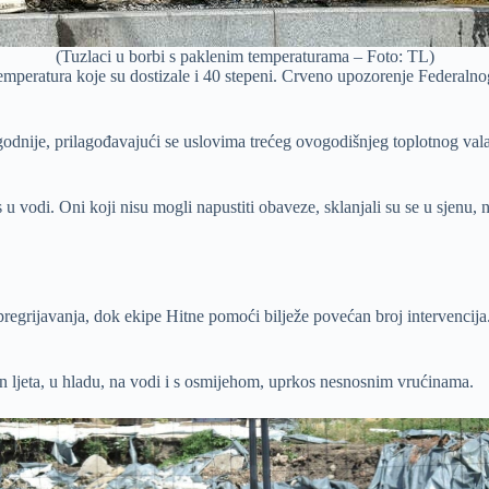
(Tuzlaci u borbi s paklenim temperaturama – Foto: TL)
temperatura koje su dostizale i 40 stepeni. Crveno upozorenje Federalno
ugodnije, prilagođavajući se uslovima trećeg ovogodišnjeg toplotnog val
 vodi. Oni koji nisu mogli napustiti obaveze, sklanjali su se u sjenu, no
i pregrijavanja, dok ekipe Hitne pomoći bilježe povećan broj intervenc
dan ljeta, u hladu, na vodi i s osmijehom, uprkos nesnosnim vrućinama.