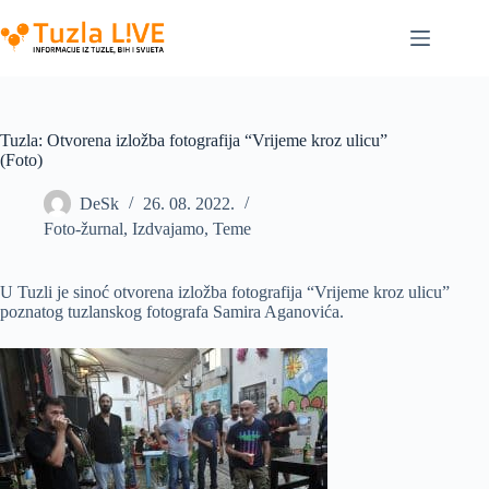
Skip
to
content
Tuzla: Otvorena izložba fotografija “Vrijeme kroz ulicu”
(Foto)
DeSk
26. 08. 2022.
Foto-žurnal
,
Izdvajamo
,
Teme
U Tuzli je sinoć otvorena izložba fotografija “Vrijeme kroz ulicu”
poznatog tuzlanskog fotografa Samira Aganovića.