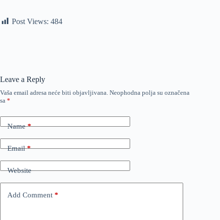
Post Views:
484
Leave a Reply
Vaša email adresa neće biti objavljivana.
Neophodna polja su označena
sa
*
Name
*
Email
*
Website
Add Comment
*