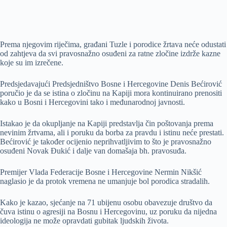
Prema njegovim riječima, građani Tuzle i porodice žrtava neće odustati
od zahtjeva da svi pravosnažno osuđeni za ratne zločine izdrže kazne
koje su im izrečene.
Predsjedavajući Predsjedništvo Bosne i Hercegovine Denis Bećirović
poručio je da se istina o zločinu na Kapiji mora kontinuirano prenositi
kako u Bosni i Hercegovini tako i međunarodnoj javnosti.
Istakao je da okupljanje na Kapiji predstavlja čin poštovanja prema
nevinim žrtvama, ali i poruku da borba za pravdu i istinu neće prestati.
Bećirović je također ocijenio neprihvatljivim to što je pravosnažno
osuđeni Novak Đukić i dalje van domašaja bh. pravosuđa.
Premijer Vlada Federacije Bosne i Hercegovine Nermin Nikšić
naglasio je da protok vremena ne umanjuje bol porodica stradalih.
Kako je kazao, sjećanje na 71 ubijenu osobu obavezuje društvo da
čuva istinu o agresiji na Bosnu i Hercegovinu, uz poruku da nijedna
ideologija ne može opravdati gubitak ljudskih života.