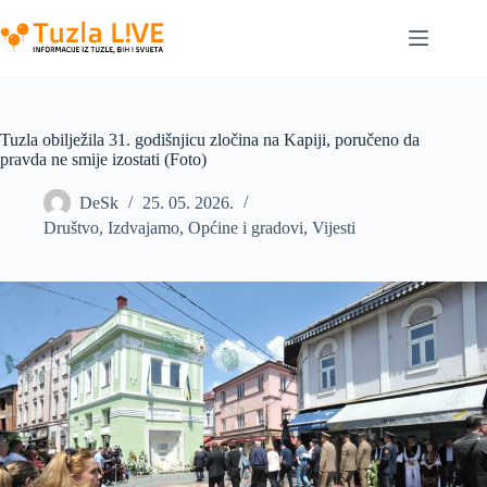
Skip
to
content
Tuzla obilježila 31. godišnjicu zločina na Kapiji, poručeno da
pravda ne smije izostati (Foto)
DeSk
25. 05. 2026.
Društvo
,
Izdvajamo
,
Općine i gradovi
,
Vijesti