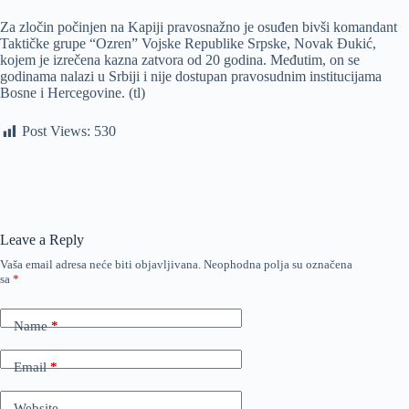
Za zločin počinjen na Kapiji pravosnažno je osuđen bivši komandant
Taktičke grupe “Ozren” Vojske Republike Srpske, Novak Đukić,
kojem je izrečena kazna zatvora od 20 godina. Međutim, on se
godinama nalazi u Srbiji i nije dostupan pravosudnim institucijama
Bosne i Hercegovine. (tl)
Post Views:
530
Leave a Reply
Vaša email adresa neće biti objavljivana.
Neophodna polja su označena
sa
*
Name
*
Email
*
Website