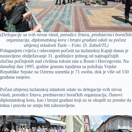
(Delegacije sa svih nivoa vlasti, porodice žrtava, predstavnici boračkih
organizacija, diplomatskog kora i brojni građani odali su počast
ubijenoj mladosti Tuzle – Foto: D. Zabuš/TL)
Polaganjem cvijeća i odavanjem počasti na tuzlanskoj Kapiji danas je
nastavljeno obilježavanje 31. godišnjice jednog od najtragičnijih
zločina počinjenih nad civilima tokom rata u Bosni i Hercegovini. Na
današnji dan 1995. godine granata ispaljena sa položaja Vojske
Republike Srpske na Ozrenu usmrtila je 71 osobu, dok je više od 150
građana ranjeno.
Počast ubijenoj tuzlanskoj mladosti odale su delegacije svih nivoa
vlasti, porodice žrtava, predstavnici boračkih organizacija, članovi
diplomatskog kora, kao i brojni građani koji su se okupili uz poruke da
istina i pravda ne smiju biti zaboravljene.