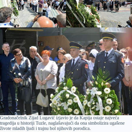
Gradonačelnik Zijad Lugavić izjavio je da Kapija ostaje najveća
tragedija u historiji Tuzle, naglašavajući da ona simbolizira ugašene
živote mladih ljudi i trajnu bol njihovih porodica.