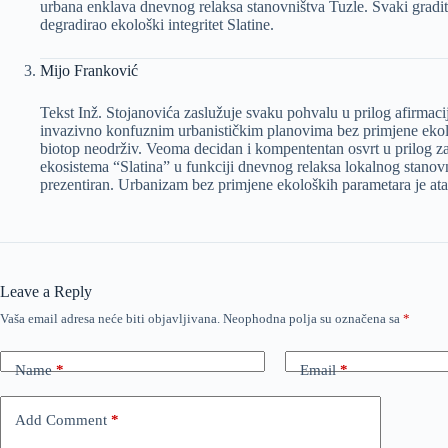
urbana enklava dnevnog relaksa stanovništva Tuzle. Svaki gradit
degradirao ekološki integritet Slatine.
Mijo Franković
Tekst Inž. Stojanovića zaslužuje svaku pohvalu u prilog afirmac
invazivno konfuznim urbanističkim planovima bez primjene ekološ
biotop neodrživ. Veoma decidan i kompententan osvrt u prilog z
ekosistema “Slatina” u funkciji dnevnog relaksa lokalnog stanovn
prezentiran. Urbanizam bez primjene ekoloških parametara je ata
Leave a Reply
Vaša email adresa neće biti objavljivana.
Neophodna polja su označena sa
*
Name
*
Email
*
Add Comment
*