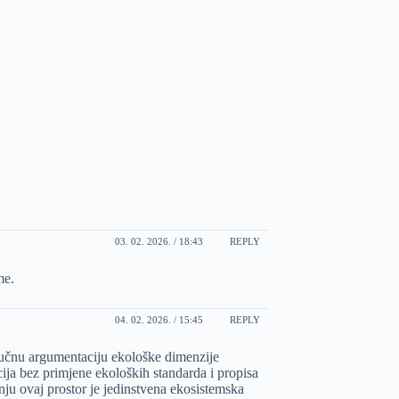
03. 02. 2026. / 18:43
REPLY
me.
04. 02. 2026. / 15:45
REPLY
tručnu argumentaciju ekološke dimenzije
cija bez primjene ekoloških standarda i propisa
nju ovaj prostor je jedinstvena ekosistemska