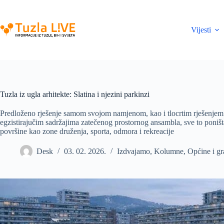
Skip
to
content
Vijesti
Tuzla iz ugla arhitekte: Slatina i njezini parkinzi
Predloženo rješenje samom svojom namjenom, kao i tlocrtim rješenjem
egzistirajučim sadržajima zatečenog prostornog ansambla, sve to poništa
površine kao zone druženja, sporta, odmora i rekreacije
Desk
03. 02. 2026.
Izdvajamo
,
Kolumne
,
Općine i gr