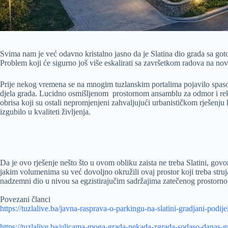
Svima nam je već odavno kristalno jasno da je Slatina dio grada sa got
Problem koji će sigurno još više eskalirati sa završetkom radova na no
Prije nekog vremena se na mnogim tuzlanskim portalima pojavilo spasono
djela grada. Lucidno osmišljenom prostornom ansamblu za odmor i rekreac
obrisa koji su ostali nepromjenjeni zahvaljujući urbanističkom rješenj
izgubilo u kvaliteti življenja.
Da je ovo rješenje nešto što u ovom obliku zaista ne treba Slatini, gov
jakim volumenima su već dovoljno okružili ovaj prostor koji treba str
nadzemni dio u nivou sa egzistirajučim sadržajima zatečenog prostornog
Povezani članci
https://tuzlalive.ba/javna-rasprava-o-parkingu-na-slatini-gradjani-podije
https://tuzlalive.ba/ulicama-moga-grada-nekada-zgrada-sodaso-danas-gra