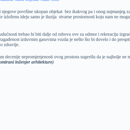
d njegove površine ukopan objekat bez ikakvog pa i onog najmanjeg zad
izloženu ideju samo je iluzija stvarne prostornosti koju nam ne mogu 
budućnosti trebao bi biti dalje od rubova ove za odmor i rekreaciju izg
 zagađenost izduvnim gasovima vozila je nešto što bi dovelo i do presp
o zdravlje.
 nam decenije nepromjenjenosti ovog prostora sugerišu da je najbolje ne
omirani inženjer arhitekture)