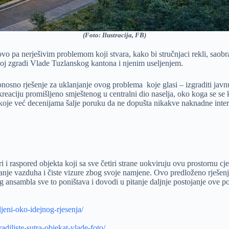
(Foto: Ilustracija, FB)
ovo pa nerješivim problemom koji stvara, kako bi stručnjaci rekli, saob
voj zgradi Vlade Tuzlanskog kantona i njenim useljenjem.
sno rješenje za uklanjanje ovog problema koje glasi – izgraditi javnu g
iju promišljeno smještenog u centralni dio naselja, oko koga se se kao 
u koje već decenijama šalje poruku da ne dopušta nikakve naknadne inter
ori i raspored objekta koji sa sve četiri strane uokviruju ovu prostornu
ujanje vazduha i čiste vizure zbog svoje namjene. Ovo predloženo rješ
 ansambla sve to poništava i dovodi u pitanje daljnje postojanje ove p
ljeni-oko-idejnog-rjesenja/
diliste-sutra-objekat-vlade-foto/