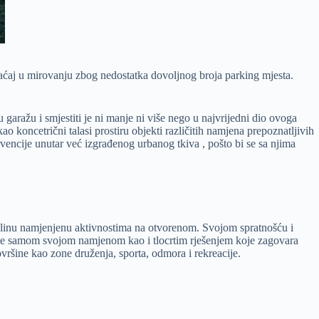
raćaj u mirovanju zbog nedostatka dovoljnog broja parking mjesta.
aražu i smjestiti je ni manje ni više nego u najvrijedni dio ovoga
koncetrični talasi prostiru objekti različitih namjena prepoznatljivih
vencije unutar već izgrađenog urbanog tkiva , pošto bi se sa njima
 cjelinu namjenjenu aktivnostima na otvorenom. Svojom spratnošću i
enje samom svojom namjenom kao i tlocrtim rješenjem koje zagovara
ovršine kao zone druženja, sporta, odmora i rekreacije.