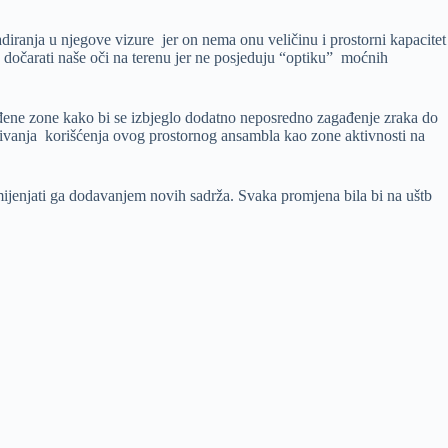
iranja u njegove vizure jer on nema onu veličinu i prostorni kapacitet
dočarati naše oči na terenu jer ne posjeduju “optiku” moćnih
rađene zone kako bi se izbjeglo dodatno neposredno zagađenje zraka do
itivanja korišćenja ovog prostornog ansambla kao zone aktivnosti na
 mijenjati ga dodavanjem novih sadrža. Svaka promjena bila bi na uštb