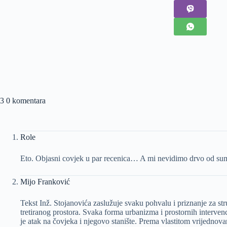
3 0 komentara
Role
Eto. Objasni covjek u par recenica… A mi nevidimo drvo od su
Mijo Franković
Tekst Inž. Stojanovića zaslužuje svaku pohvalu i priznanje za s
tretiranog prostora. Svaka forma urbanizma i prostornih interven
je atak na čovjeka i njegovo stanište. Prema vlastitom vrijednova