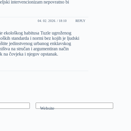
eljski intervencionizam nepovratno bi
04. 02. 2026. / 18:10
REPLY
ije ekološkog habitusa Tuzle ugroženog
kih standarda i normi bez kojih je ljudski
aštite jedinstvenog urbanog enklavskog
ištva na stručan i argumentiran način
k na čovjeka i njegov opstanak.
Website