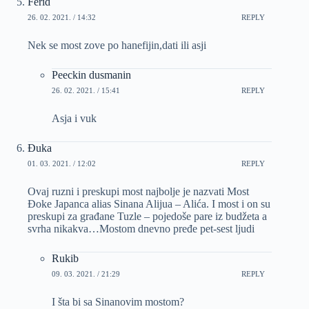
Ferid
26. 02. 2021. / 14:32
REPLY
Nek se most zove po hanefijin,dati ili asji
Peeckin dusmanin
26. 02. 2021. / 15:41
REPLY
Asja i vuk
Đuka
01. 03. 2021. / 12:02
REPLY
Ovaj ruzni i preskupi most najbolje je nazvati Most
Đoke Japanca alias Sinana Alijua – Alića. I most i on su
preskupi za građane Tuzle – pojedoše pare iz budžeta a
svrha nikakva…Mostom dnevno pređe pet-sest ljudi
Rukib
09. 03. 2021. / 21:29
REPLY
I šta bi sa Sinanovim mostom?