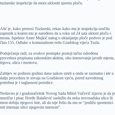
tuzlanske inspekcije da mora ukloniti spornu ploču.
Alić je, kako prenosi Tuzlanski, rekao kako mu je inspekcija uručila
zapisnik u kojem mu je naređeno da u roku od 24 sata ukloni ploču s
mosta. Ispektor Amer Mujkić nalog o uklanjanju ploče podveo je pod
član 155. Odluke o komunalnom redu Gradskog vijeća Tuzla.
Podsjećanja radi, za ovakve postupke postoji tačno određena
procedura propisana zakonskim aktima, oko imenovanja javnih mjesta,
trgova, ulica i mostova.
Zahtjev se podnosi godinu dana nakon smrti a onda se razmatra i ide u
dalju proceduru te usvaja na Gradskom vjeću, pored navedenog
potrebna je i saglasnost porodice.
Nedavno je i gradonačelnik Novog Sada Miloš Vučević izjavio je da je
muzičar i pisac Đorđe Balašević zaslužio da neka novosadska ulica ili
most dobiju njegovo ime, ali da nije želio da mu se “podižu spomenici
niti imenuju ulice njegovim imenom”.