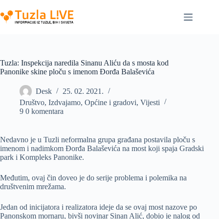
Skip
to
content
Tuzla: Inspekcija naredila Sinanu Aliću da s mosta kod
Panonike skine ploču s imenom Đorđa Balaševića
Desk
25. 02. 2021.
Društvo
,
Izdvajamo
,
Općine i gradovi
,
Vijesti
9 0 komentara
Nedavno je u Tuzli neformalna grupa građana postavila ploču s
imenom i nadimkom Đorđa Balaševića na most koji spaja Gradski
park i Kompleks Panonike.
Međutim, ovaj čin doveo je do serije problema i polemika na
društvenim mrežama.
Jedan od inicijatora i realizatora ideje da se ovaj most nazove po
Panonskom mornaru, bivši novinar Sinan Alić, dobio je nalog od