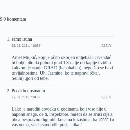
9 0 komentara
samo istina
25. 02. 2021. / 18:53
REPLY
Amel Mujkić, koji je očito okorjeli uhljebaš i crvendać
bi bolje bilo da pohodi grad TZ dalje od kapije i vidi u
kakvom je stanju GRAD (hahahahah), nego što se bavi
trivijalnostima. Uh, Jasmine, ko te napravi (čitaj,
Selim)..gori od tebe.
Peeckin dusmanin
25. 02. 2021. / 20:27
REPLY
Lako je narediti covjeku u godinama koji vise nije u
naponu snage, de ti, inspektore, naredi da se srusi cijela
ulica bespravno dignutih kuca na klizistima, ha !???? Tu
vas nema, vas bezmoodih poslusnika !