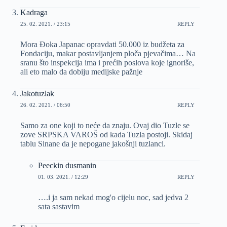
Kadraga
25. 02. 2021. / 23:15
REPLY
Mora Đoka Japanac opravdati 50.000 iz budžeta za
Fondaciju, makar postavljanjem ploča pjevačima… Na
sranu što inspekcija ima i prećih poslova koje ignoriše,
ali eto malo da dobiju medijske pažnje
Jakotuzlak
26. 02. 2021. / 06:50
REPLY
Samo za one koji to neće da znaju. Ovaj dio Tuzle se
zove SRPSKA VAROŠ od kada Tuzla postoji. Skidaj
tablu Sinane da je nepogane jakošnji tuzlanci.
Peeckin dusmanin
01. 03. 2021. / 12:29
REPLY
….i ja sam nekad mog'o cijelu noc, sad jedva 2
sata sastavim