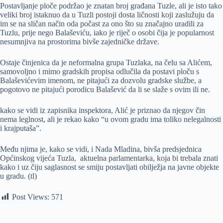
Postavljanje ploče podržao je znatan broj građana Tuzle, ali je isto tako
veliki broj istaknuo da u Tuzli postoji dosta ličnosti koji zaslužuju da
im se na sličan način oda počast za ono što su značajno uradili za
Tuzlu, prije nego Balaševiću, iako je riječ o osobi čija je popularnost
nesumnjiva na prostorima bivše zajedničke države.
Ostaje činjenica da je neformalna grupa Tuzlaka, na čelu sa Alićem,
samovoljno i mimo gradskih propisa odlučila da postavi ploču s
Balaševićevim imenom, ne pitajući za dozvolu gradske službe, a
pogotovo ne pitajući porodicu Balašević da li se slaže s ovim ili ne.
kako se vidi iz zapisnika inspektora, Alić je priznao da njegov čin
nema leglnost, ali je rekao kako “u ovom gradu ima toliko nelegalnosti
i krajputaša”.
Među njima je, kako se vidi, i Nada Mladina, bivša predsjednica
Općinskog vijeća Tuzla, aktuelna parlamentarka, koja bi trebala znati
kako i uz čiju saglasnost se smiju postavljati obilježja na javne objekte
u gradu. (tl)
Post Views:
571