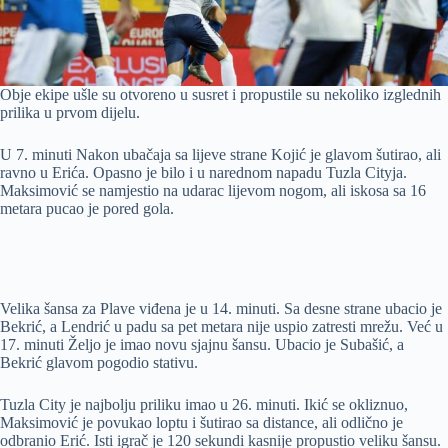
Obje ekipe ušle su otvoreno u susret i propustile su nekoliko izglednih
prilika u prvom dijelu.
U 7. minuti Nakon ubačaja sa lijeve strane Kojić je glavom šutirao, ali
ravno u Erića. Opasno je bilo i u narednom napadu Tuzla Cityja.
Maksimović se namjestio na udarac lijevom nogom, ali iskosa sa 16
metara pucao je pored gola.
Velika šansa za Plave viđena je u 14. minuti. Sa desne strane ubacio je
Bekrić, a Lendrić u padu sa pet metara nije uspio zatresti mrežu. Već u
17. minuti Željo je imao novu sjajnu šansu. Ubacio je Subašić, a
Bekrić glavom pogodio stativu.
Tuzla City je najbolju priliku imao u 26. minuti. Ikić se okliznuo,
Maksimović je povukao loptu i šutirao sa distance, ali odlično je
odbranio Erić. Isti igrač je 120 sekundi kasnije propustio veliku šansu.