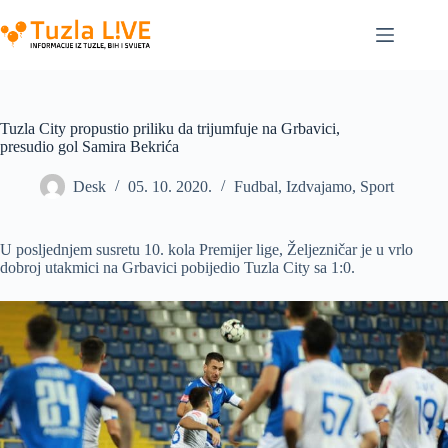
Skip
to
content
Tuzla City propustio priliku da trijumfuje na Grbavici,
presudio gol Samira Bekrića
Desk
05. 10. 2020.
Fudbal
,
Izdvajamo
,
Sport
U posljednjem susretu 10. kola Premijer lige, Željezničar je u vrlo
dobroj utakmici na Grbavici pobijedio Tuzla City sa 1:0.