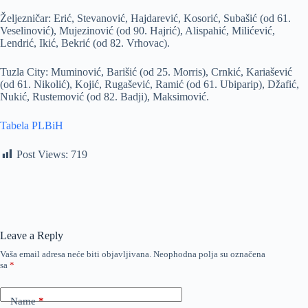
Željezničar: Erić, Stevanović, Hajdarević, Kosorić, Subašić (od 61.
Veselinović), Mujezinović (od 90. Hajrić), Alispahić, Milićević,
Lendrić, Ikić, Bekrić (od 82. Vrhovac).
Tuzla City: Muminović, Barišić (od 25. Morris), Crnkić, Kariašević
(od 61. Nikolić), Kojić, Rugašević, Ramić (od 61. Ubiparip), Džafić,
Nukić, Rustemović (od 82. Badji), Maksimović.
Tabela PLBiH
Post Views:
719
Leave a Reply
Vaša email adresa neće biti objavljivana.
Neophodna polja su označena
sa
*
Name
*