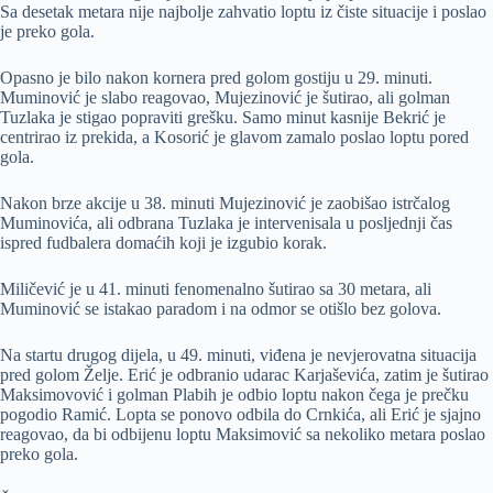
Sa desetak metara nije najbolje zahvatio loptu iz čiste situacije i poslao
je preko gola.
Opasno je bilo nakon kornera pred golom gostiju u 29. minuti.
Muminović je slabo reagovao, Mujezinović je šutirao, ali golman
Tuzlaka je stigao popraviti grešku. Samo minut kasnije Bekrić je
centrirao iz prekida, a Kosorić je glavom zamalo poslao loptu pored
gola.
Nakon brze akcije u 38. minuti Mujezinović je zaobišao istrčalog
Muminovića, ali odbrana Tuzlaka je intervenisala u posljednji čas
ispred fudbalera domaćih koji je izgubio korak.
Miličević je u 41. minuti fenomenalno šutirao sa 30 metara, ali
Muminović se istakao paradom i na odmor se otišlo bez golova.
Na startu drugog dijela, u 49. minuti, viđena je nevjerovatna situacija
pred golom Želje. Erić je odbranio udarac Karjaševića, zatim je šutirao
Maksimovović i golman Plabih je odbio loptu nakon čega je prečku
pogodio Ramić. Lopta se ponovo odbila do Crnkića, ali Erić je sjajno
reagovao, da bi odbijenu loptu Maksimović sa nekoliko metara poslao
preko gola.