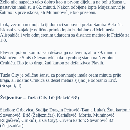
Željo nije napadao tako dobro kao u prvom dijelu, a najbolju šansu u
nastavku imali su u 62. minuti. Nakon odbijene lopte Mujezinović je
šutirao iz prve iskosa, ali Muminović je bio priseban.
Ipak, već u narednoj akciji domaći su poveli preko Samira Bekrića.
Iskusni veznjak je odlično primio loptu iz dubine od Mehmeda
Alispahića i vrlo odmjerenim udarcem sa distance matirao je Fejzića za
1:0.
Plavi su potom kontrolisali dešavanja na terenu, ali u 79. minuti
isključen je Siniša Stevanović nakon grubog starta na Nerminu
Crnkiću. Bio je to drugi žuti karton za defanzivca Plavih.
Tuzla City je odličnu šansu za poravnanje imala osam minuta prije
kraja, ali udarac Crnkića sa deset metara sjajno je odbranio Erić.
(Scsport, tl)
Željezničar – Tuzla City 1:0 (Bekrić 63’)
Stadion: Grbavica. Sudija: Dragan Petrović (Banja Luka). Žuti kartoni:
Stevanović, Erić (Željezničar), Kariašević, Morris, Muminović,
Rugašević, Crnkić (Tuzla City). Crveni karton: Stevanović 82’
(Željezničar)