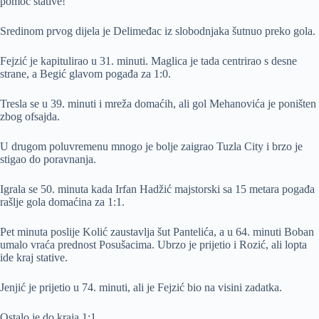
pomoć stative!
Sredinom prvog dijela je Delimeđac iz slobodnjaka šutnuo preko gola.
Fejzić je kapitulirao u 31. minuti. Maglica je tada centrirao s desne
strane, a Begić glavom pogađa za 1:0.
Tresla se u 39. minuti i mreža domaćih, ali gol Mehanovića je poništen
zbog ofsajda.
U drugom poluvremenu mnogo je bolje zaigrao Tuzla City i brzo je
stigao do poravnanja.
Igrala se 50. minuta kada Irfan Hadžić majstorski sa 15 metara pogađa
rašlje gola domaćina za 1:1.
Pet minuta poslije Kolić zaustavlja šut Pantelića, a u 64. minuti Boban
umalo vraća prednost Posušacima. Ubrzo je prijetio i Rozić, ali lopta
ide kraj stative.
Jenjić je prijetio u 74. minuti, ali je Fejzić bio na visini zadatka.
Ostalo je do kraja 1:1.