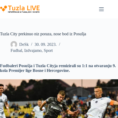
Skip
to
content
Tuzla City prekinuo niz poraza, nose bod iz Posušja
DeSk
30. 09. 2023.
Fudbal
,
Izdvajamo
,
Sport
Fudbaleri Posušja i Tuzla Cityja remizirali su 1:1 na otvaranju 9.
kola Premijer lige Bosne i Hercegovine.