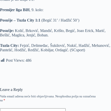
Premijer liga BiH
, 9. kolo:
Posušje – Tuzla City 1:1
(Begić 31’ / Hadžić 50’)
Posušje:
Kolić, Brković, Mandić, Krišto, Begić, Joao Erick, Marić,
Bešlić, Maglica, Jenjić, Boban.
Tuzla City:
Fejzić, Delimeđac, Šukilović, Nukić, Hadžić, Mehanović,
Pantelić, Hodžić, Redžić, Kobiljar, Ordagić. (SCsport)
Post Views:
486
Leave a Reply
Vaša email adresa neće biti objavljivana.
Neophodna polja su označena
sa
*