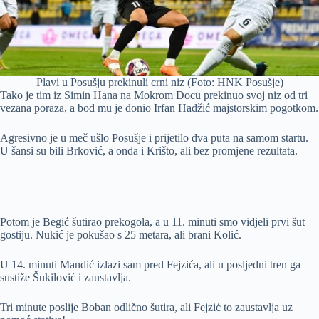
Plavi u Posušju prekinuli crni niz (Foto: HNK Posušje)
Tako je tim iz Simin Hana na Mokrom Docu prekinuo svoj niz od tri
vezana poraza, a bod mu je donio Irfan Hadžić majstorskim pogotkom.
Agresivno je u meč ušlo Posušje i prijetilo dva puta na samom startu.
U šansi su bili Brković, a onda i Krišto, ali bez promjene rezultata.
Potom je Begić šutirao prekogola, a u 11. minuti smo vidjeli prvi šut
gostiju. Nukić je pokušao s 25 metara, ali brani Kolić.
U 14. minuti Mandić izlazi sam pred Fejzića, ali u posljedni tren ga
sustiže Šukilović i zaustavlja.
Tri minute poslije Boban odlično šutira, ali Fejzić to zaustavlja uz