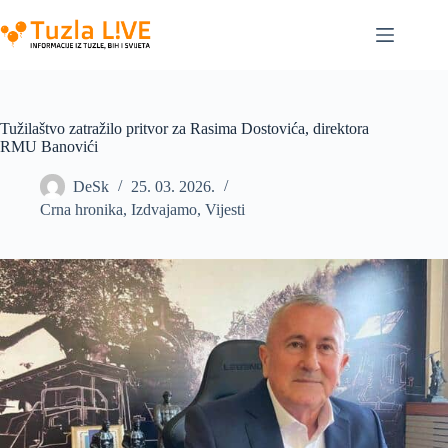
Skip
to
content
Tužilaštvo zatražilo pritvor za Rasima Dostovića, direktora
RMU Banovići
DeSk
25. 03. 2026.
Crna hronika
,
Izdvajamo
,
Vijesti