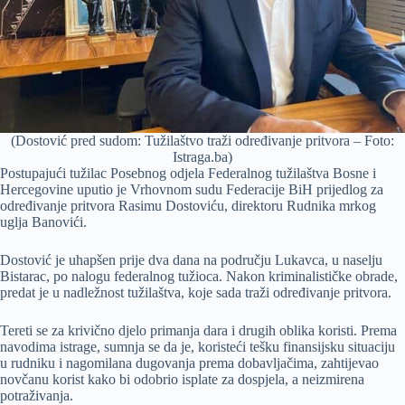
(Dostović pred sudom: Tužilaštvo traži određivanje pritvora – Foto:
Istraga.ba)
Postupajući tužilac Posebnog odjela Federalnog tužilaštva Bosne i
Hercegovine uputio je Vrhovnom sudu Federacije BiH prijedlog za
određivanje pritvora Rasimu Dostoviću, direktoru Rudnika mrkog
uglja Banovići.
Dostović je uhapšen prije dva dana na području Lukavca, u naselju
Bistarac, po nalogu federalnog tužioca. Nakon kriminalističke obrade,
predat je u nadležnost tužilaštva, koje sada traži određivanje pritvora.
Tereti se za krivično djelo primanja dara i drugih oblika koristi. Prema
navodima istrage, sumnja se da je, koristeći tešku finansijsku situaciju
u rudniku i nagomilana dugovanja prema dobavljačima, zahtijevao
novčanu korist kako bi odobrio isplate za dospjela, a neizmirena
potraživanja.