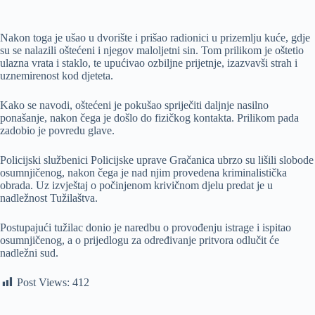
Nakon toga je ušao u dvorište i prišao radionici u prizemlju kuće, gdje
su se nalazili oštećeni i njegov maloljetni sin. Tom prilikom je oštetio
ulazna vrata i staklo, te upućivao ozbiljne prijetnje, izazvavši strah i
uznemirenost kod djeteta.
Kako se navodi, oštećeni je pokušao spriječiti daljnje nasilno
ponašanje, nakon čega je došlo do fizičkog kontakta. Prilikom pada
zadobio je povredu glave.
Policijski službenici Policijske uprave Gračanica ubrzo su lišili slobode
osumnjičenog, nakon čega je nad njim provedena kriminalistička
obrada. Uz izvještaj o počinjenom krivičnom djelu predat je u
nadležnost Tužilaštva.
Postupajući tužilac donio je naredbu o provođenju istrage i ispitao
osumnjičenog, a o prijedlogu za određivanje pritvora odlučit će
nadležni sud.
Post Views:
412