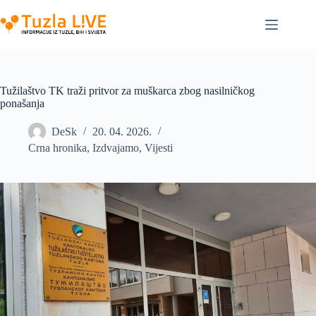
Skip
to
content
Tužilaštvo TK traži pritvor za muškarca zbog nasilničkog
ponašanja
DeSk
20. 04. 2026.
Crna hronika
,
Izdvajamo
,
Vijesti