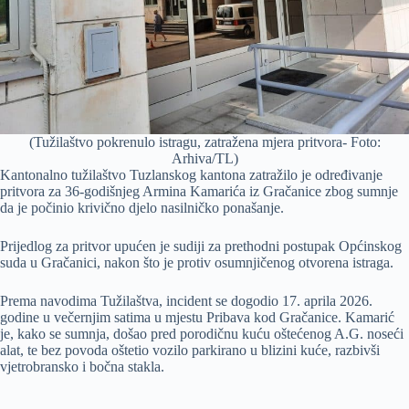
(Tužilaštvo pokrenulo istragu, zatražena mjera pritvora- Foto:
Arhiva/TL)
Kantonalno tužilaštvo Tuzlanskog kantona zatražilo je određivanje
pritvora za 36-godišnjeg Armina Kamarića iz Gračanice zbog sumnje
da je počinio krivično djelo nasilničko ponašanje.
Prijedlog za pritvor upućen je sudiji za prethodni postupak Općinskog
suda u Gračanici, nakon što je protiv osumnjičenog otvorena istraga.
Prema navodima Tužilaštva, incident se dogodio 17. aprila 2026.
godine u večernjim satima u mjestu Pribava kod Gračanice. Kamarić
je, kako se sumnja, došao pred porodičnu kuću oštećenog A.G. noseći
alat, te bez povoda oštetio vozilo parkirano u blizini kuće, razbivši
vjetrobransko i bočna stakla.