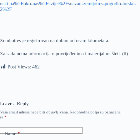
nski.ba%2Foko-nas%2Fsvijet%2Fsnazan-zemljotres-pogodio-tursku-
2%2F
Zemljotres je registrovan na dubini od osam kilometara.
Za sada nema informacija o povrijeđenima i materijalnoj šteti. (tl)
Post Views:
462
Leave a Reply
Vaša email adresa neće biti objavljivana.
Neophodna polja su označena
sa
*
Name
*