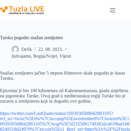
Skip
to
content
Tursku pogodio snažan zemljotres
DeSk
22. 08. 2023.
Izdvajamo
,
Regija/Svijet
,
Vijesti
Snažan zemljotres jačine 5 stepeni Rihterove skale pogodio je danas
Tursku.
Epicentar je bio 100 kilometara od Kahramanmarasa, grada smještena
na jugoistoku Turske. Ovaj grad u mediteranskoj regiji Turske bio je
razoren u zemljotresu koji se dogodio ove godine.
https://twitter.com/LastQuake/status/1693930508042883105?
ref_src=twsrc%5Etfw%7Ctwcamp%5Etweetembed%7Ctwterm%5E1
693930508042883105%7Ctwgr%5E5f2335081749382dca619baf168
8249518d24970%7Ctwcon%5Es1_&ref_url=https%3A%2F%2Ftuzla