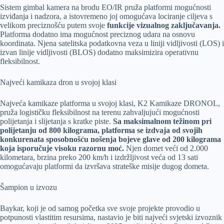
Sistem gimbal kamera na brodu EO/IR pruža platformi mogućnosti
izviđanja i nadzora, a istovremeno joj omogućava lociranje ciljeva s
velikom preciznošću putem svoje
funkcije vizualnog zaključavanja.
Platforma dodatno ima mogućnost preciznog udara na osnovu
koordinata. Njena satelitska podatkovna veza u liniji vidljivosti (LOS) i
izvan linije vidljivosti (BLOS) dodatno maksimizira operativnu
fleksibilnost.
Najveći kamikaza dron u svojoj klasi
Najveća kamikaze platforma u svojoj klasi, K2 Kamikaze DRONOL,
pruža logističku fleksibilnost na terenu zahvaljujući mogućnosti
polijetanja i slijetanja s kratke piste.
Sa maksimalnom težinom pri
polijetanju od 800 kilograma, platforma se izdvaja od svojih
konkurenata sposobnošću nošenja bojeve glave od 200 kilograma
koja isporučuje visoku razornu moć.
Njen domet veći od 2.000
kilometara, brzina preko 200 km/h i izdržljivost veća od 13 sati
omogućavaju platformi da izvršava strateške misije dugog dometa.
Šampion u izvozu
Baykar, koji je od samog početka sve svoje projekte provodio u
potpunosti vlastitim resursima, nastavio je biti najveći svjetski izvoznik