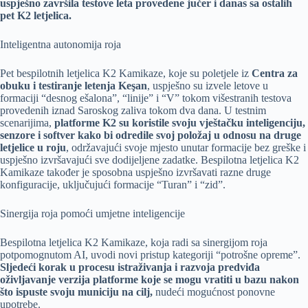
uspješno završila testove leta provedene jučer i danas sa ostalih
pet K2 letjelica.
Inteligentna autonomija roja
Pet bespilotnih letjelica K2 Kamikaze, koje su poletjele iz
Centra za
obuku i testiranje letenja Keşan
, uspješno su izvele letove u
formaciji “desnog ešalona”, “linije” i “V” tokom višestranih testova
provedenih iznad Saroskog zaliva tokom dva dana. U testnim
scenarijima,
platforme K2 su koristile svoju vještačku inteligenciju,
senzore i softver kako bi odredile svoj položaj u odnosu na druge
letjelice u roju
, održavajući svoje mjesto unutar formacije bez greške i
uspješno izvršavajući sve dodijeljene zadatke. Bespilotna letjelica K2
Kamikaze također je sposobna uspješno izvršavati razne druge
konfiguracije, uključujući formacije “Turan” i “zid”.
Sinergija roja pomoći umjetne inteligencije
Bespilotna letjelica K2 Kamikaze, koja radi sa sinergijom roja
potpomognutom AI, uvodi novi pristup kategoriji “potrošne opreme”.
Sljedeći korak u procesu istraživanja i razvoja predviđa
oživljavanje verzija platforme koje se mogu vratiti u bazu nakon
što ispuste svoju municiju na cilj,
nudeći mogućnost ponovne
upotrebe.