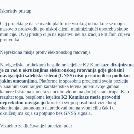
Iskoristiv pristup
Cilj projekta je da se uvedu platforme visokog udara koje se mogu
masovno proizvoditi po niskoj cijeni, minimizirajući upotrebu skupe
municije. Ovaj pristup cilja na isplativu neutralizaciju kritičnih ciljeva
protivnika.
Neprekidna misija protiv elektronskog ratovanja
Navigacijska arhitektura bespilotne letjelice K2 Kamikaze
dizajnirana
je za rad u okruženjima elektronskog ratovanja gdje globalni
navigacijski satelitski sistemi (GNSS) nisu prisutni ili su podložni
jakim ometanjima.
Platforma je sposobna procijeniti svoju poziciju
vizualnim skeniranjem karakteristika terena putem svoje gimbal
kamere i sistema kamera s noćnim vidom na donjoj strani trupa. Kao
rezultat toga, bespilotna letjelica
K2 Kamikaze može provoditi
neprekidnu navigaciju
koristeći svoju sposobnost vizualnog
skeniranja i autonomno napredovati prema svom cilju čak i u
okruženjima koja su potpuno bez GNSS signala.
Vizuelno zaključavanje i precizni udar