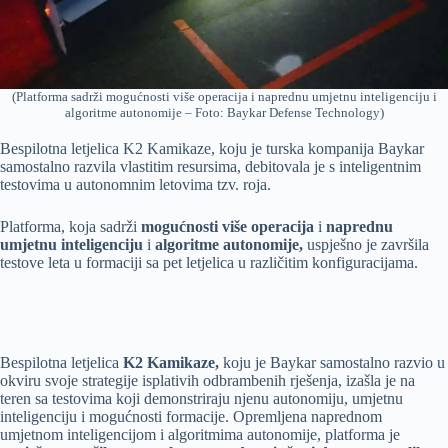
(Platforma sadrži mogućnosti više operacija i naprednu umjetnu inteligenciju i
algoritme autonomije – Foto: Baykar Defense Technology)
Bespilotna letjelica K2 Kamikaze, koju je turska kompanija Baykar
samostalno razvila vlastitim resursima, debitovala je s inteligentnim
testovima u autonomnim letovima tzv. roja.
Platforma, koja sadrži
mogućnosti više operacija
i
naprednu
umjetnu inteligenciju
i
algoritme autonomije,
uspješno je završila
testove leta u formaciji sa pet letjelica u različitim konfiguracijama.
Bespilotna letjelica
K2 Kamikaze,
koju je Baykar samostalno razvio u
okviru svoje strategije isplativih odbrambenih rješenja, izašla je na
teren sa testovima koji demonstriraju njenu autonomiju, umjetnu
inteligenciju i mogućnosti formacije. Opremljena naprednom
umjetnom inteligencijom i algoritmima autonomije, platforma je