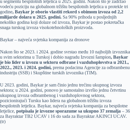
u segmentu bespilotnih letjelica u 2025. godini. Nakon što je zadržao
vodeću poziciju na globalnom tržištu bespilotnih letjelica u protekle tri
godine
, Baykar je oborio vlastiti rekord s obimom izvoza od 2,2
milijarde dolara u 2025. godini.
Sa 90% prihoda u posljednjih
nekoliko godina koji dolaze od izvoza, Baykar je postao pokretačka
snaga turskog izvoza visokotehnoloških proizvoda.
Baykar – najveća svjetska kompanija za dronove
Nakon što se 2023. i 2024. godine svrstao među 10 najboljih izvoznika
u svim sektorima u Turskoj i dobio nagradu Izvozni šampion
, Baykar
je bio lider u izvozu u sektoru odbrane i vazduhoplovstva u 2021.,
2022., 2023. i 2024. godini,
prema podacima Agencije za odbrambenu
industriju (SSB) i Skupštine turskih izvoznika (TIM).
U 2023. godini, Baykar je sam činio jednu trećinu ukupnog izvoza
sektora; u 2024. godini, ponovo je samostalno izvršio jednu četvrtinu
ukupnog izvoza odbrambenog i vazduhoplovnog sektora,
pozicionirajući Tursku kao lidera na globalnom tržištu izvoza
bespilotnih letjelica. Baykar, najveća svjetska kompanija za bespilotne
letjelice,
potpisala je izvozne sporazume sa ukupno 37 zemalja
– 36
za Bayraktar TB2 UCAV i 16 do sada za Bayraktar AKINCI UCAV.
(tr)