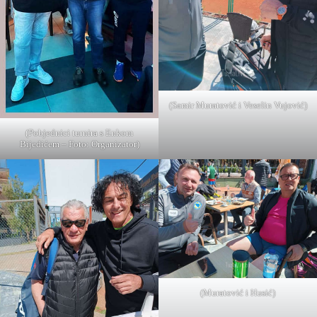
(Samir Muratović i Veselin Vujović)
(Pobjednici turnira s Enkom
Bijedićem – Foto: Organizator)
(Muratović i Husić)