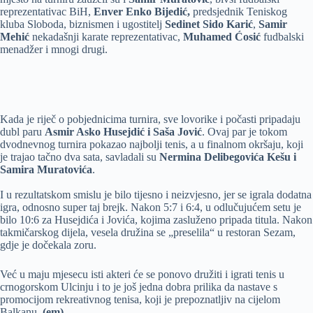
reprezentativac BiH,
Enver Enko Bijedić,
predsjednik Teniskog
kluba Sloboda, biznismen i ugostitelj
Sedinet Sido Karić
,
Samir
Mehić
nekadašnji karate reprezentativac,
Muhamed Ćosić
fudbalski
menadžer i mnogi drugi.
Kada je riječ o pobjednicima turnira, sve lovorike i počasti pripadaju
dubl paru
Asmir Asko Husejdić i Saša Jović
. Ovaj par je tokom
dvodnevnog turnira pokazao najbolji tenis, a u finalnom okršaju, koji
je trajao tačno dva sata, savladali su
Nermina Delibegovića Kešu i
Samira Muratovića
.
I u rezultatskom smislu je bilo tijesno i neizvjesno, jer se igrala dodatna
igra, odnosno super taj brejk. Nakon 5:7 i 6:4, u odlučujućem setu je
bilo 10:6 za Husejdića i Jovića, kojima zasluženo pripada titula. Nakon
takmičarskog dijela, vesela družina se „preselila“ u restoran Sezam,
gdje je dočekala zoru.
Već u maju mjesecu isti akteri će se ponovo družiti i igrati tenis u
crnogorskom Ulcinju i to je još jedna dobra prilika da nastave s
promocijom rekreativnog tenisa, koji je prepoznatljiv na cijelom
Balkanu.
(em)