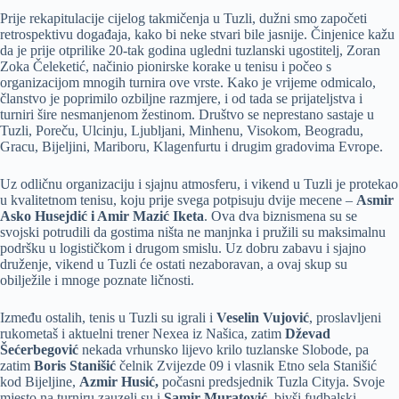
Prije rekapitulacije cijelog takmičenja u Tuzli, dužni smo započeti
retrospektivu događaja, kako bi neke stvari bile jasnije. Činjenice kažu
da je prije otprilike 20-tak godina ugledni tuzlanski ugostitelj, Zoran
Zoka Čeleketić, načinio pionirske korake u tenisu i počeo s
organizacijom mnogih turnira ove vrste. Kako je vrijeme odmicalo,
članstvo je poprimilo ozbiljne razmjere, i od tada se prijateljstva i
turniri šire nesmanjenom žestinom. Društvo se neprestano sastaje u
Tuzli, Poreču, Ulcinju, Ljubljani, Minhenu, Visokom, Beogradu,
Gracu, Bijeljini, Mariboru, Klagenfurtu i drugim gradovima Evrope.
Uz odličnu organizaciju i sjajnu atmosferu, i vikend u Tuzli je protekao
u kvalitetnom tenisu, koju prije svega potpisuju dvije mecene –
Asmir
Asko Husejdić i Amir Mazić Iketa
. Ova dva biznismena su se
svojski potrudili da gostima ništa ne manjnka i pružili su maksimalnu
podršku u logističkom i drugom smislu. Uz dobru zabavu i sjajno
druženje, vikend u Tuzli će ostati nezaboravan, a ovaj skup su
obilježile i mnoge poznate ličnosti.
Između ostalih, tenis u Tuzli su igrali i
Veselin Vujović
, proslavljeni
rukometaš i aktuelni trener Nexea iz Našica, zatim
Dževad
Šećerbegović
nekada vrhunsko lijevo krilo tuzlanske Slobode, pa
zatim
Boris Stanišić
čelnik Zvijezde 09 i vlasnik Etno sela Stanišić
kod Bijeljine,
Azmir Husić,
počasni predsjednik Tuzla Cityja. Svoje
mjesto na turniru zauzeli su i
Samir Muratović
, bivši fudbalski