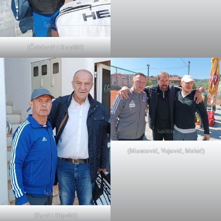
(Čeleketić i Stanišić)
(Muratović, Vujović, Mehić)
(Karić i Bijedić)