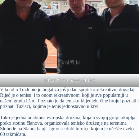
(Mazić, Šećerbegović, Mehić)
Vikend u Tuzli bio je bogat za još jedan sportsko-rekreativni događaj.
Riječ je o tenisu, i to onom rekreativnom, koji je sve popularniji u
našem gradu i šire. Poznato je da tenisku klijentelu čine brojni poznati i
priznati Tuzlaci, kojima je tenis jednostavno u krvi.
Tako je jedna odabrana evropska družina, koja u svojoj grupi okuplja
preko stotinu članova, organizovala tenisko druženje na terenima
Slobode na Slanoj banji. Igrao se dubl turnir,u kojem je učešće uzelo
60 takmičara.