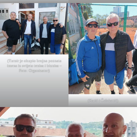
(Turnir je okupio brojna poznata
imena iz svijeta tenisa i biznisa –
Foto: Organizator)
(Karić i Čeleketić)