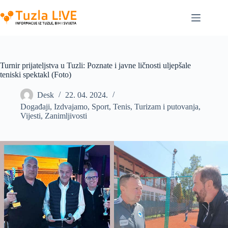
Skip
to
content
Turnir prijateljstva u Tuzli: Poznate i javne ličnosti uljepšale
teniski spektakl (Foto)
Desk
22. 04. 2024.
Događaji
,
Izdvajamo
,
Sport
,
Tenis
,
Turizam i putovanja
,
Vijesti
,
Zanimljivosti