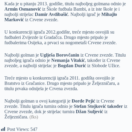
Kada je u pitanju 2013. godište, titulu najboljeg golmana odnio je
Armin Osmanović
iz Škole fudbala Bambi, a iz iste škole je i
najbolji strijelac
Damir Avdibašić
. Najbolji igrač je
Mihajlo
Marković
iz Crvene zvezde.
U konkurenciji igrača 2012.godište, treće mjesto osvojili su
fudbaleri Zvijezde iz Gradačca. Drugo mjesto pripalo je
fudbalerima Osijeka, a prvaci su nogometaši Crvene zvezde.
Najbolji golman je
Uglješa Borovčanin
iz Crvene zvezde. Titulu
najboljeg igrača odnio je
Nemanja Vitakić
, također iz Crvene
zvezde, a najbolji strijelac je
Bogdan Durić
iz Slobode Užice.
Treće mjesto u konkurenciji igrača 2011. godišta osvojilo je
Bratstvo iz Gračanice. Drugo mjesto pripalo je Željezničaru, a
titulu prvaka odnijela je Crvena zvezda.
Najbolji golman u ovoj kategoriji je
Đorđe Pejić
iz Crvene
zvezde. Titulu igrača turnira odnio je
Stefan Stojković također
iz
Crvene zvezde, dok je strijelac turnira
Džan Suljević
iz
Željezničara.
(fks)
Post Views:
547