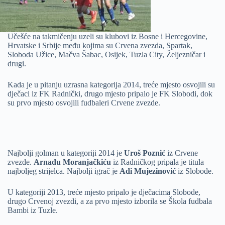
Učešće na takmičenju uzeli su klubovi iz Bosne i Hercegovine,
Hrvatske i Srbije među kojima su Crvena zvezda, Spartak,
Sloboda Užice, Mačva Šabac, Osijek, Tuzla City, Željezničar i
drugi.
Kada je u pitanju uzrasna kategorija 2014, treće mjesto osvojili su
dječaci iz FK Radnički, drugo mjesto pripalo je FK Slobodi, dok
su prvo mjesto osvojili fudbaleri Crvene zvezde.
Najbolji golman u kategoriji 2014 je
Uroš Poznić
iz Crvene
zvezde.
Arnadu Moranjačkiću
iz Radničkog pripala je titula
najboljeg strijelca. Najbolji igrač je
Adi Mujezinović
iz Slobode.
U kategoriji 2013, treće mjesto pripalo je dječacima Slobode,
drugo Crvenoj zvezdi, a za prvo mjesto izborila se Škola fudbala
Bambi iz Tuzle.