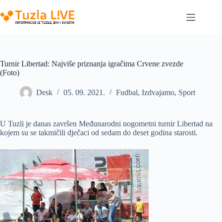
Skip
to
content
Turnir Libertad: Najviše priznanja igračima Crvene zvezde
(Foto)
Desk
05. 09. 2021.
Fudbal
,
Izdvajamo
,
Sport
U Tuzli je danas završen Međunarodni nogometni turnir Libertad na
kojem su se takmičili dječaci od sedam do deset godina starosti.