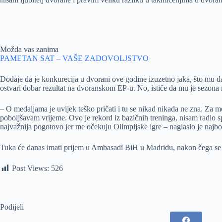
Možda vas zanima
PAMETAN SAT – VAŠE ZADOVOLJSTVO
Dodaje da je konkurecija u dvorani ove godine izuzetno jaka, što mu daj
ostvari dobar rezultat na dvoranskom EP-u. No, ističe da mu je sezon
– O medaljama je uvijek teško pričati i tu se nikad nikada ne zna. Za 
poboljšavam vrijeme. Ovo je rekord iz bazičnih treninga, nisam radio 
najvažnija pogotovo jer me očekuju Olimpijske igre – naglasio je najbolji
Tuka će danas imati prijem u Ambasadi BiH u Madridu, nakon čega se
Post Views:
526
Podijeli