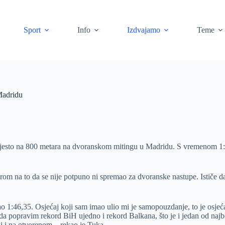
Sport
Info
Izdvajamo
Teme
Madridu
mjesto na 800 metara na dvoranskom mitingu u Madridu. S vremenom 1:4
irom na to da se nije potpuno ni spremao za dvoranske nastupe. Ističe
 1:46,35. Osjećaj koji sam imao ulio mi je samopouzdanje, to je osjeć
da popravim rekord BiH ujedno i rekord Balkana, što je i jedan od najb
ni i na otvorenom – rekao je Tuka.