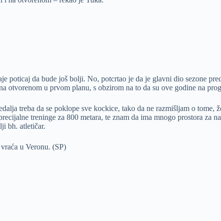
e poticaj da bude još bolji. No, potcrtao je da je glavni dio sezone pre
a na otvorenom u prvom planu, s obzirom na to da su ove godine na pro
medalja treba da se poklope sve kockice, tako da ne razmišljam o tome, 
sprecijalne treninge za 800 metara, te znam da ima mnogo prostora za n
 bh. atletičar.
 vraća u Veronu. (SP)