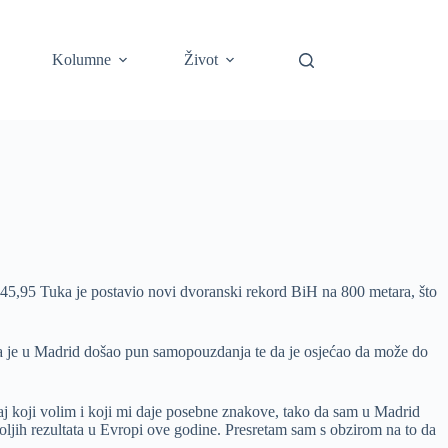
Kolumne
Život
5,95 Tuka je postavio novi dvoranski rekord BiH na 800 metara, što
 da je u Madrid došao pun samopouzdanja te da je osjećao da može do
aj koji volim i koji mi daje posebne znakove, tako da sam u Madrid
oljih rezultata u Evropi ove godine. Presretam sam s obzirom na to da