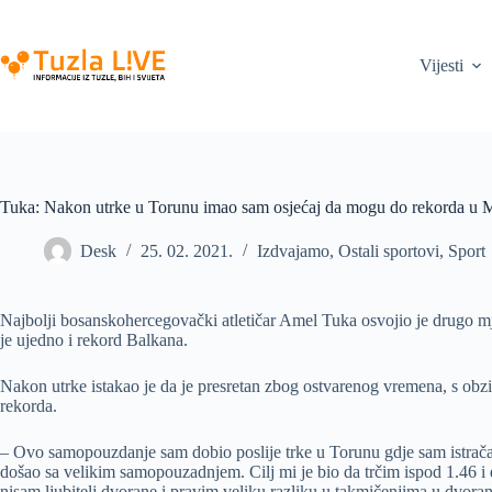
Skip
to
content
Vijesti
Tuka: Nakon utrke u Torunu imao sam osjećaj da mogu do rekorda u 
Desk
25. 02. 2021.
Izdvajamo
,
Ostali sportovi
,
Sport
Najbolji bosanskohercegovački atletičar Amel Tuka osvojio je drugo 
je ujedno i rekord Balkana.
Nakon utrke istakao je da je presretan zbog ostvarenog vremena, s obz
rekorda.
– Ovo samopouzdanje sam dobio poslije trke u Torunu gdje sam istračao
došao sa velikim samopouzadnjem. Cilj mi je bio da trčim ispod 1.46 i 
nisam ljubitelj dvorane i pravim veliku razliku u takmičenjima u dvora