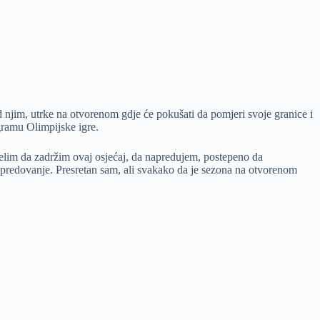
d njim, utrke na otvorenom gdje će pokušati da pomjeri svoje granice i
gramu Olimpijske igre.
želim da zadržim ovaj osjećaj, da napredujem, postepeno da
apredovanje. Presretan sam, ali svakako da je sezona na otvorenom