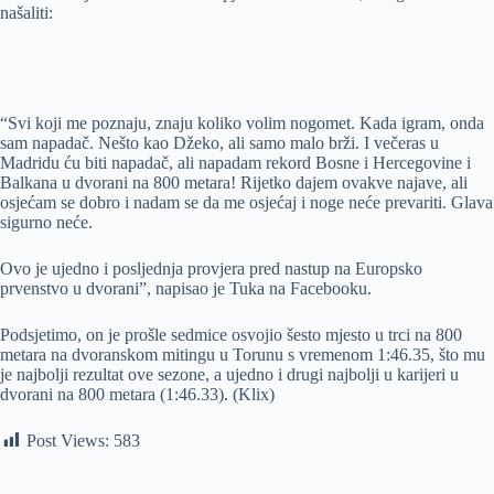
našaliti:
“Svi koji me poznaju, znaju koliko volim nogomet. Kada igram, onda
sam napadač. Nešto kao Džeko, ali samo malo brži. I večeras u
Madridu ću biti napadač, ali napadam rekord Bosne i Hercegovine i
Balkana u dvorani na 800 metara! Rijetko dajem ovakve najave, ali
osjećam se dobro i nadam se da me osjećaj i noge neće prevariti. Glava
sigurno neće.
Ovo je ujedno i posljednja provjera pred nastup na Europsko
prvenstvo u dvorani”, napisao je Tuka na Facebooku.
Podsjetimo, on je prošle sedmice osvojio šesto mjesto u trci na 800
metara na dvoranskom mitingu u Torunu s vremenom 1:46.35, što mu
je najbolji rezultat ove sezone, a ujedno i drugi najbolji u karijeri u
dvorani na 800 metara (1:46.33). (Klix)
Post Views:
583