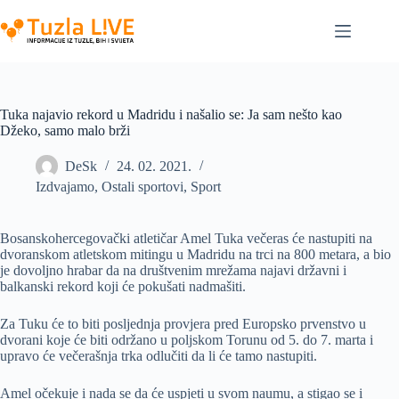
Skip
to
content
Tuka najavio rekord u Madridu i našalio se: Ja sam nešto kao
Džeko, samo malo brži
DeSk
24. 02. 2021.
Izdvajamo
,
Ostali sportovi
,
Sport
Bosanskohercegovački atletičar Amel Tuka večeras će nastupiti na
dvoranskom atletskom mitingu u Madridu na trci na 800 metara, a bio
je dovoljno hrabar da na društvenim mrežama najavi državni i
balkanski rekord koji će pokušati nadmašiti.
Za Tuku će to biti posljednja provjera pred Europsko prvenstvo u
dvorani koje će biti održano u poljskom Torunu od 5. do 7. marta i
upravo će večerašnja trka odlučiti da li će tamo nastupiti.
Amel očekuje i nada se da će uspjeti u svom naumu, a stigao se i