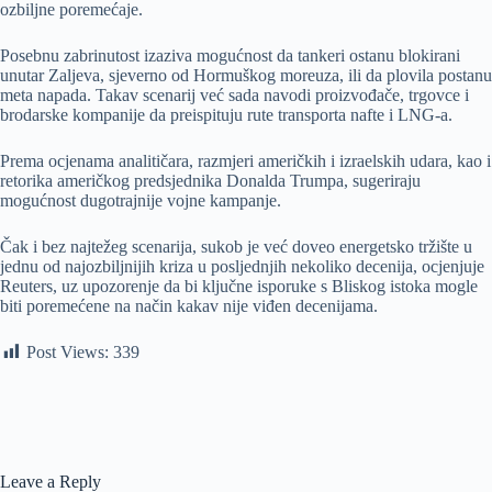
ozbiljne poremećaje.
Posebnu zabrinutost izaziva mogućnost da tankeri ostanu blokirani
unutar Zaljeva, sjeverno od Hormuškog moreuza, ili da plovila postanu
meta napada. Takav scenarij već sada navodi proizvođače, trgovce i
brodarske kompanije da preispituju rute transporta nafte i LNG-a.
Prema ocjenama analitičara, razmjeri američkih i izraelskih udara, kao i
retorika američkog predsjednika Donalda Trumpa, sugeriraju
mogućnost dugotrajnije vojne kampanje.
Čak i bez najtežeg scenarija, sukob je već doveo energetsko tržište u
jednu od najozbiljnijih kriza u posljednjih nekoliko decenija, ocjenjuje
Reuters, uz upozorenje da bi ključne isporuke s Bliskog istoka mogle
biti poremećene na način kakav nije viđen decenijama.
Post Views:
339
Leave a Reply