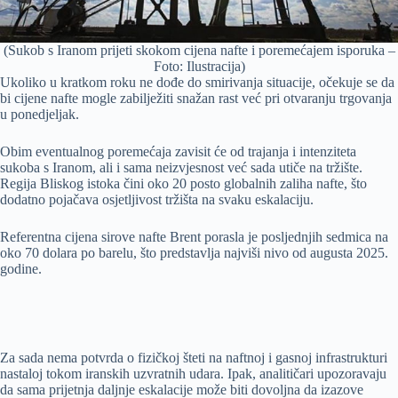
(Sukob s Iranom prijeti skokom cijena nafte i poremećajem isporuka –
Foto: Ilustracija)
Ukoliko u kratkom roku ne dođe do smirivanja situacije, očekuje se da
bi cijene nafte mogle zabilježiti snažan rast već pri otvaranju trgovanja
u ponedjeljak.
Obim eventualnog poremećaja zavisit će od trajanja i intenziteta
sukoba s Iranom, ali i sama neizvjesnost već sada utiče na tržište.
Regija Bliskog istoka čini oko 20 posto globalnih zaliha nafte, što
dodatno pojačava osjetljivost tržišta na svaku eskalaciju.
Referentna cijena sirove nafte Brent porasla je posljednjih sedmica na
oko 70 dolara po barelu, što predstavlja najviši nivo od augusta 2025.
godine.
Za sada nema potvrda o fizičkoj šteti na naftnoj i gasnoj infrastrukturi
nastaloj tokom iranskih uzvratnih udara. Ipak, analitičari upozoravaju
da sama prijetnja daljnje eskalacije može biti dovoljna da izazove