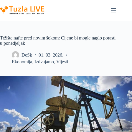
Skip
to
content
Tržište nafte pred novim šokom: Cijene bi mogle naglo porasti
u ponedjeljak
DeSk
01. 03. 2026.
Ekonomija
,
Izdvajamo
,
Vijesti