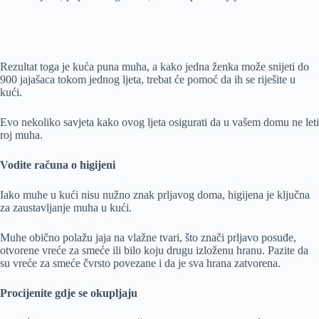
Rezultat toga je kuća puna muha, a kako jedna ženka može snijeti do
900 jajašaca tokom jednog ljeta, trebat će pomoć da ih se riješite u
kući.
Evo nekoliko savjeta kako ovog ljeta osigurati da u vašem domu ne leti
roj muha.
Vodite računa o higijeni
Iako muhe u kući nisu nužno znak prljavog doma, higijena je ključna
za zaustavljanje muha u kući.
Muhe obično polažu jaja na vlažne tvari, što znači prljavo posuđe,
otvorene vreće za smeće ili bilo koju drugu izloženu hranu. Pazite da
su vreće za smeće čvrsto povezane i da je sva hrana zatvorena.
Procijenite gdje se okupljaju