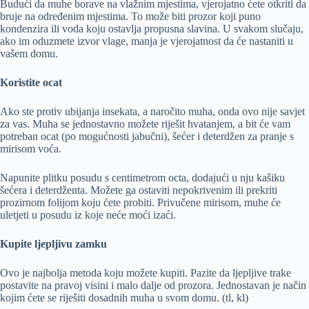
Budući da muhe borave na vlažnim mjestima, vjerojatno ćete otkriti da
bruje na određenim mjestima. To može biti prozor koji puno
kondenzira ili voda koju ostavlja propusna slavina. U svakom slučaju,
ako im oduzmete izvor vlage, manja je vjerojatnost da će nastaniti u
vašem domu.
Koristite ocat
Ako ste protiv ubijanja insekata, a naročito muha, onda ovo nije savjet
za vas. Muha se jednostavno možete riješit hvatanjem, a bit će vam
potreban ocat (po mogućnosti jabučni), šećer i deterdžen za pranje s
mirisom voća.
Napunite plitku posudu s centimetrom octa, dodajući u nju kašiku
šećera i deterdženta. Možete ga ostaviti nepokrivenim ili prekriti
prozirnom folijom koju ćete probiti. Privučene mirisom, muhe će
uletjeti u posudu iz koje neće moći izaći.
Kupite ljepljivu zamku
Ovo je najbolja metoda koju možete kupiti. Pazite da ljepljive trake
postavite na pravoj visini i malo dalje od prozora. Jednostavan je način
kojim ćete se riješiti dosadnih muha u svom domu. (tl, kl)