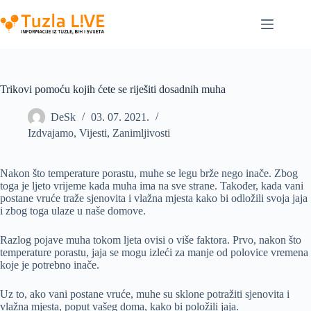
Skip
to
content
Trikovi pomoću kojih ćete se riješiti dosadnih muha
DeSk
03. 07. 2021.
Izdvajamo
,
Vijesti
,
Zanimljivosti
Nakon što temperature porastu, muhe se legu brže nego inače. Zbog
toga je ljeto vrijeme kada muha ima na sve strane. Također, kada vani
postane vruće traže sjenovita i vlažna mjesta kako bi odložili svoja jaja
i zbog toga ulaze u naše domove.
Razlog pojave muha tokom ljeta ovisi o više faktora. Prvo, nakon što
temperature porastu, jaja se mogu izleći za manje od polovice vremena
koje je potrebno inače.
Uz to, ako vani postane vruće, muhe su sklone potražiti sjenovita i
vlažna mjesta, poput vašeg doma, kako bi položili jaja.